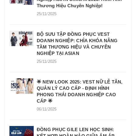
Thương Hiệu Chuyên Nghiệp!
25/11/2025
BỘ SƯU TẬP ĐỒNG PHỤC VEST
DOANH NGHIỆP: CHÌA KHÓA NÂNG
TẦM THƯƠNG HIỆU VÀ CHUYÊN
NGHIỆP TẠI ASIAN
25/11/2025
🌟 NEW LOOK 2025: VEST NỮ LỄ TÂN,
QUẢN LÝ CAO CẤP - ĐỊNH HÌNH
PHONG THÁI DOANH NGHIỆP CAO
CẤP 🌟
06/11/2025
ĐỒNG PHỤC GILE LEN HỌC SINH:
KẾT HỢP HOÀN HẢO GIỮA ẤM ÁP,