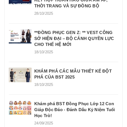
THỜI TRANG VÀ SỰ ĐỒNG BỘ
28/10/2025
**ĐỒNG PHỤC GEN Z: ** VEST CÔNG
SỞ HIỆN ĐẠI – BỘ CÁNH QUYỀN LỰC
CHO THẾ HỆ MỚI
18/10/2025
KHÁM PHÁ CÁC MẪU THIẾT KẾ ĐỘT
PHÁ CỦA BST 2025
18/10/2025
Khám phá BST Đồng Phục Lớp 12 Con
Giáp Độc Đáo - Đánh Dấu Kỷ Niệm Tuổi
Học Trò!
24/09/2025