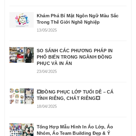
Khám Phá Bí Mật Ngôn Ngữ Màu Sắc
Trong Thế Giới Nghề Nghiệp
13/05/2025
SO SÁNH CÁC PHƯƠNG PHÁP IN
PHỔ BIẾN TRONG NGÀNH ĐỒNG
PHỤC VÀ IN ẤN
23/04/2025
💥ĐỒNG PHỤC LỚP TUỔI DÊ – CÁ
TÍNH RIÊNG, CHẤT RIÊNG💥
18/04/2025
Tổng Hợp Mẫu Hình In Áo Lớp, Áo
Nhóm, Áo Team Building Đẹp & Ý