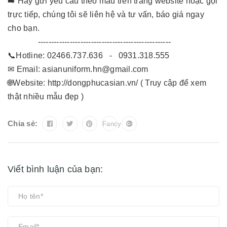
➡️ Hãy gửi yêu cầu theo mẫu trên trang website hoặc gọi
trực tiếp, chúng tôi sẽ liên hệ và tư vấn, báo giá ngay
cho bạn.
--------------------------------------------------
📞Hotline: 02466.737.636 - 0931.318.555
✉ Email:
asianuniform.hn@gmail.com
🌐Website:
http://dongphucasian.vn/
( Truy cập để xem
thật nhiều mẫu đẹp )
Chia sẻ:
Fancy
Viết bình luận của bạn: