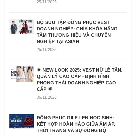
25/11/2025
BỘ SƯU TẬP ĐỒNG PHỤC VEST
DOANH NGHIỆP: CHÌA KHÓA NÂNG
TẦM THƯƠNG HIỆU VÀ CHUYÊN
NGHIỆP TẠI ASIAN
25/11/2025
🌟 NEW LOOK 2025: VEST NỮ LỄ TÂN,
QUẢN LÝ CAO CẤP - ĐỊNH HÌNH
PHONG THÁI DOANH NGHIỆP CAO
CẤP 🌟
06/11/2025
ĐỒNG PHỤC GILE LEN HỌC SINH:
KẾT HỢP HOÀN HẢO GIỮA ẤM ÁP,
THỜI TRANG VÀ SỰ ĐỒNG BỘ