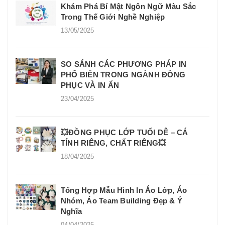
Khám Phá Bí Mật Ngôn Ngữ Màu Sắc
Trong Thế Giới Nghề Nghiệp
13/05/2025
SO SÁNH CÁC PHƯƠNG PHÁP IN
PHỔ BIẾN TRONG NGÀNH ĐỒNG
PHỤC VÀ IN ẤN
23/04/2025
💥ĐỒNG PHỤC LỚP TUỔI DÊ – CÁ
TÍNH RIÊNG, CHẤT RIÊNG💥
18/04/2025
Tổng Hợp Mẫu Hình In Áo Lớp, Áo
Nhóm, Áo Team Building Đẹp & Ý
Nghĩa
04/04/2025