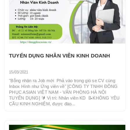
TUYỂN DỤNG NHÂN VIÊN KINH DOANH
15/03/2021
"Bỗng nhận ra Job mới Phả vào trong gió se CV cùng
Inbox Hình như Ứng viên về" [CÔNG TY TNHH ĐỒNG
PHỤC ASIAN VIỆT NAM - VĂN PHÒNG HÀ NỘI
TUYỂN DỤNG] 🔰 Vị trí: Nhân viên KD 📝KHÔNG YÊU
CẦU KINH NGHIỆM, được đào...