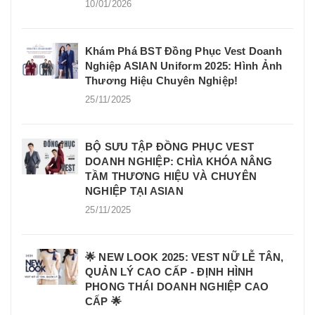
10/01/2026
Khám Phá BST Đồng Phục Vest Doanh
Nghiệp ASIAN Uniform 2025: Hình Ảnh
Thương Hiệu Chuyên Nghiệp!
25/11/2025
BỘ SƯU TẬP ĐỒNG PHỤC VEST
DOANH NGHIỆP: CHÌA KHÓA NÂNG
TẦM THƯƠNG HIỆU VÀ CHUYÊN
NGHIỆP TẠI ASIAN
25/11/2025
🌟 NEW LOOK 2025: VEST NỮ LỄ TÂN,
QUẢN LÝ CAO CẤP - ĐỊNH HÌNH
PHONG THÁI DOANH NGHIỆP CAO
CẤP 🌟