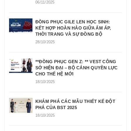
06/11/2025
ĐỒNG PHỤC GILE LEN HỌC SINH:
KẾT HỢP HOÀN HẢO GIỮA ẤM ÁP,
THỜI TRANG VÀ SỰ ĐỒNG BỘ
28/10/2025
**ĐỒNG PHỤC GEN Z: ** VEST CÔNG
SỞ HIỆN ĐẠI – BỘ CÁNH QUYỀN LỰC
CHO THẾ HỆ MỚI
18/10/2025
KHÁM PHÁ CÁC MẪU THIẾT KẾ ĐỘT
PHÁ CỦA BST 2025
18/10/2025