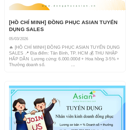
[HỒ CHÍ MINH] ĐỒNG PHỤC ASIAN TUYỂN
DỤNG SALES
05/03/2026
🔥 [HỒ CHÍ MINH] ĐỒNG PHỤC ASIAN TUYỂN DỤNG
SALES 📍 Địa điểm: Tân Bình, TP. HCM 💰 THU NHẬP
HẤP DẪN Lương cứng: 6.000.000đ + Hoa hồng 3-5% +
Thưởng doanh số. ...