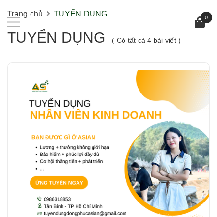
Trang chủ
TUYỂN DỤNG
0
TUYỂN DỤNG
( Có tất cả 4 bài viết )