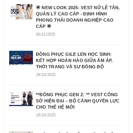
🌟 NEW LOOK 2025: VEST NỮ LỄ TÂN,
QUẢN LÝ CAO CẤP - ĐỊNH HÌNH
PHONG THÁI DOANH NGHIỆP CAO
CẤP 🌟
06/11/2025
ĐỒNG PHỤC GILE LEN HỌC SINH:
KẾT HỢP HOÀN HẢO GIỮA ẤM ÁP,
THỜI TRANG VÀ SỰ ĐỒNG BỘ
28/10/2025
**ĐỒNG PHỤC GEN Z: ** VEST CÔNG
SỞ HIỆN ĐẠI – BỘ CÁNH QUYỀN LỰC
CHO THẾ HỆ MỚI
18/10/2025