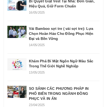
Bí Quyết Giặt Vest Tại Nhà: Đơn Giản,
Hiệu Quả, Giữ Form Chuẩn
16/05/2025
Vải Bamboo sợi tre ( vải sợi tre): Lựa
Chọn Hoàn Hảo Cho Đồng Phục Hiện
Đại và Bền Vững
14/05/2025
Khám Phá Bí Mật Ngôn Ngữ Màu Sắc
Trong Thế Giới Nghề Nghiệp
13/05/2025
SO SÁNH CÁC PHƯƠNG PHÁP IN
PHỔ BIẾN TRONG NGÀNH ĐỒNG
PHỤC VÀ IN ẤN
23/04/2025