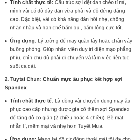
Tính chất thực tế:
Cấu trúc sợi dệt đan chéo tỉ mỉ,
mình vải có độ dày dặn vừa phải và độ đứng dáng
cao. Đặc biệt, vải có khả năng đàn hồi nhẹ, chống
nhăn nhàu và hạn chế bám bụi, bám lông cực tốt.
Ứng dụng:
Lý tưởng để may quần tây hoặc chân váy
buồng phòng. Giúp nhân viên duy trì diện mạo phẳng
phiu, chỉn chu dù phải di chuyển và làm việc liên tục
suốt ca dài.
2. Tuytsi Chun: Chuẩn mực âu phục kết hợp sợi
Spandex
Tính chất thực tế:
Là dòng vải chuyên dụng may âu
phục cao cấp nhưng được gia cố thêm sợi Spandex
để tăng độ co giãn (2 chiều hoặc 4 chiều). Bề mặt
nhẵn lì, mềm mại và nhẹ hơn Tuyết Mưa.
Ứng dụng:
Mang lại độ cử động thoải mái tối đa cho