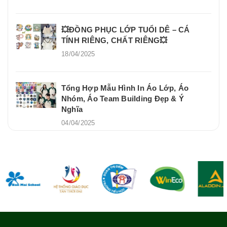
💥ĐỒNG PHỤC LỚP TUỔI DÊ – CÁ
TÍNH RIÊNG, CHẤT RIÊNG💥
18/04/2025
Tổng Hợp Mẫu Hình In Áo Lớp, Áo
Nhóm, Áo Team Building Đẹp & Ý
Nghĩa
04/04/2025