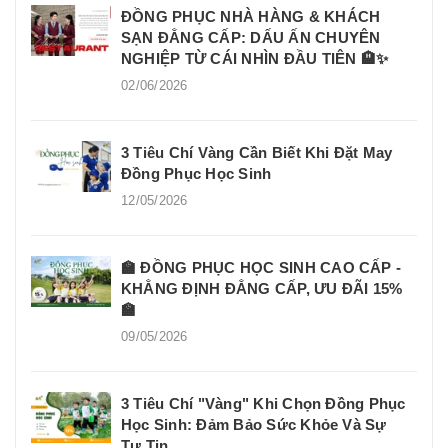
ĐỒNG PHỤC NHÀ HÀNG & KHÁCH
SẠN ĐẲNG CẤP: DẤU ẤN CHUYÊN
NGHIỆP TỪ CÁI NHÌN ĐẦU TIÊN 🏨✨
02/06/2026
3 Tiêu Chí Vàng Cần Biết Khi Đặt May
Đồng Phục Học Sinh
12/05/2026
🏫 ĐỒNG PHỤC HỌC SINH CAO CẤP -
KHẲNG ĐỊNH ĐẲNG CẤP, ƯU ĐÃI 15%
🏫
09/05/2026
3 Tiêu Chí "Vàng" Khi Chọn Đồng Phục
Học Sinh: Đảm Bảo Sức Khỏe Và Sự
Tự Tin