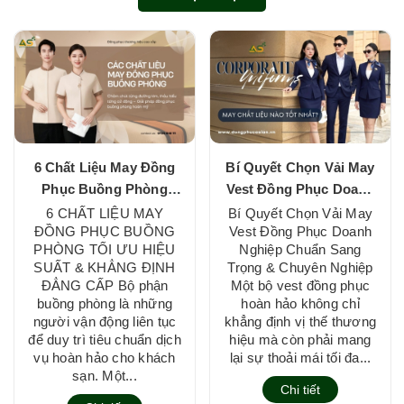
6 Chất Liệu May Đồng
Bí Quyết Chọn Vải May
Phục Buồng Phòng
Vest Đồng Phục Doanh
Khách Sạn Tối Ưu Hiệu
Nghiệp Chuẩn Sang
6 CHẤT LIỆU MAY
Bí Quyết Chọn Vải May
ĐỒNG PHỤC BUỒNG
Vest Đồng Phục Doanh
Quả
Trọng & Chuyên
PHÒNG TỐI ƯU HIỆU
Nghiệp Chuẩn Sang
Nghiệp
SUẤT & KHẲNG ĐỊNH
Trọng & Chuyên Nghiệp
ĐẲNG CẤP Bộ phận
Một bộ vest đồng phục
buồng phòng là những
hoàn hảo không chỉ
người vận động liên tục
khẳng định vị thế thương
để duy trì tiêu chuẩn dịch
hiệu mà còn phải mang
vụ hoàn hảo cho khách
lại sự thoải mái tối đa...
sạn. Một...
Chi tiết