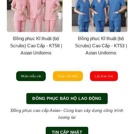
Đồng phục Kĩ thuật (bộ
Đồng phục Kĩ thuật (bộ
Scrubs) Cao Cấp - KT58 |
Scrubs) Cao Cấp - KT53 |
Asian Uniforms
Asian Uniforms
Nhận mẫu vải
Nhận SP Mẫu
Lấy Báo Giá
ĐỒNG PHỤC BẢO HỘ LAO ĐỘNG
Đồng phục cao cấp Asian- Cùng bạn xây dựng công trình
tương lai
TIN CẬP NHẬT