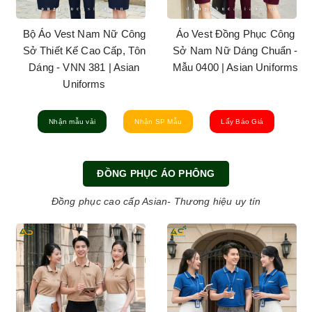
Bộ Áo Vest Nam Nữ Công
Áo Vest Đồng Phục Công
Sở Thiết Kế Cao Cấp, Tôn
Sở Nam Nữ Dáng Chuẩn -
Dáng - VNN 381 | Asian
Mẫu 0400 | Asian Uniforms
Uniforms
Nhận mẫu vải
Nhận SP Mẫu
Lấy Báo Giá
ĐỒNG PHỤC ÁO PHÔNG
Đồng phục cao cấp Asian- Thương hiệu uy tín