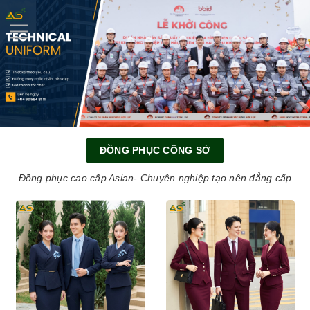
0
ĐỒNG PHỤC CÔNG SỞ
Đồng phục cao cấp Asian- Chuyên nghiệp tạo nên đẳng cấp