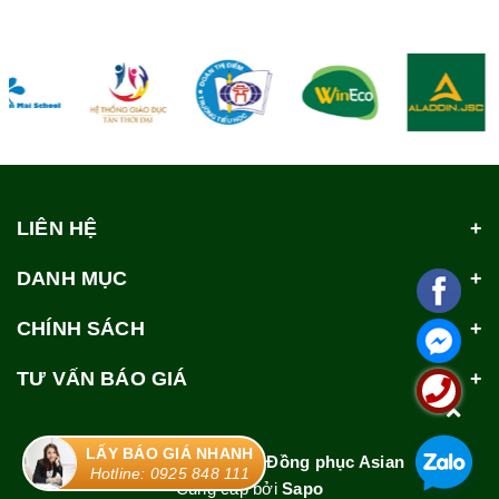
LIÊN HỆ
DANH MỤC
CHÍNH SÁCH
TƯ VẤN BÁO GIÁ
LẤY BÁO GIÁ NHANH
© Bản quyền thuộc về
Đồng phục Asian
Hotline: 0925 848 111
Cung cấp bởi
Sapo