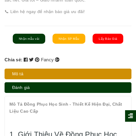
sắc nét. Giá tốt – Giao nhanh toàn quốc.
📞 Liên hệ ngay để nhận báo giá ưu đãi!
Nhận mẫu vải
Nhận SP Mẫu
Lấy Báo Giá
Chia sẻ:
Fancy
Mô tả
Đánh giá
Mô Tả Đồng Phục Học Sinh - Thiết Kế Hiện Đại, Chất
Liệu Cao Cấp
1. Giới Thiệu Về Đồng Phục Học