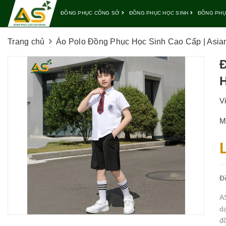
ĐỒNG PHỤC CÔNG SỞ
ĐỒNG PHỤC HỌC SINH
ĐỒNG PHỤ
Trang chủ
Áo Polo Đồng Phục Học Sinh Cao Cấp | Asia
Đ
H
V
M
Đ
A
d
đ