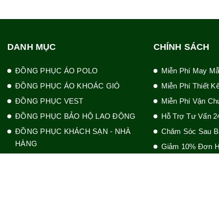
DANH MỤC
CHÍNH SÁCH
ĐỒNG PHỤC ÁO POLO
Miễn Phí May M
ĐỒNG PHỤC ÁO KHOÁC GIÓ
Miễn Phí Thiết K
ĐỒNG PHỤC VEST
Miễn Phí Vận Ch
ĐỒNG PHỤC BẢO HỘ LAO ĐỘNG
Hỗ Trợ Tư Vấn 2
ĐỒNG PHỤC KHÁCH SẠN - NHÀ
Chăm Sóc Sau B
HÀNG
Giảm 10% Đơn H
ĐỒNG PHỤC BỆNH VIỆN - THẨM
MỸ - SPA
ĐỒNG PHỤC BẢO VỆ