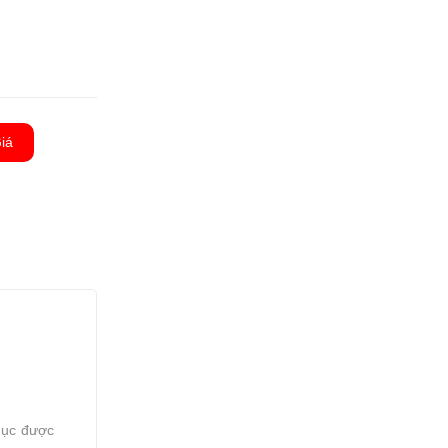
iá
hục được