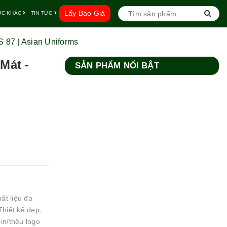
Lấy Báo Giá
ỤC KHÁC
TIN TỨC
 87 | Asian Uniforms
Mát -
SẢN PHẨM NỔI BẬT
ất liệu đa
Thiết kế đẹp,
in/thêu logo