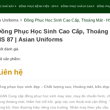
C NHÀ MÁY
ĐỒNG PHỤC BỆNH VIỆN - SPA
ĐỒNG PHỤC KHÁCH SẠN
ĐỒNG PH
n Uniforms
Đồng Phục Học Sinh Cao Cấp, Thoáng Mát - HS
ồng Phục Học Sinh Cao Cấp, Thoáng 
S 87 | Asian Uniforms
iết đánh giá
ã sản phẩm:
Liên hệ
ồng phục học sinh đẹp – Chất lượng cao, thoáng mát, bền đẹp
SIAN Cung cấp đồng phục học sinh may size, may đo chuẩn form, ch
ạng thoáng mát, thấm hút mồ hôi, giúp các con thoải mái vận động. 
ồng bộ, theo thương hiệu riêng của trường. Nhận may theo yêu cầu, 