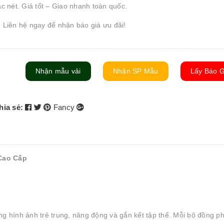
ắc nét. Giá tốt – Giao nhanh toàn quốc.
 Liên hệ ngay để nhận báo giá ưu đãi!
Nhận mẫu vải
Nhận SP Mẫu
Lấy Báo G
hia sẻ:
Fancy
 Cao Cấp
ng hình ảnh trẻ trung, năng động và gắn kết tập thể. Mỗi bộ đồng p