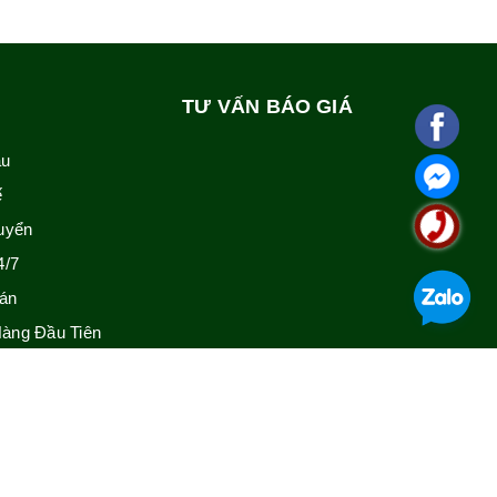
TƯ VẤN BÁO GIÁ
ẫu
ế
uyển
4/7
án
àng Đầu Tiên