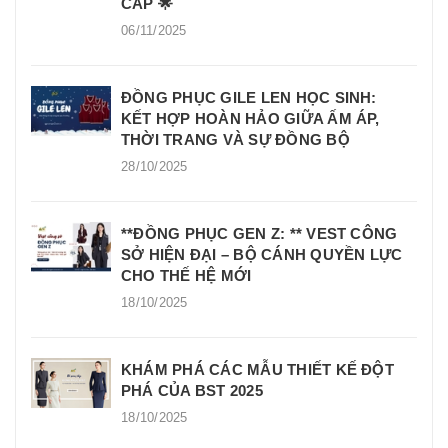
CẤP 🌟
06/11/2025
ĐỒNG PHỤC GILE LEN HỌC SINH:
KẾT HỢP HOÀN HẢO GIỮA ẤM ÁP,
THỜI TRANG VÀ SỰ ĐỒNG BỘ
28/10/2025
**ĐỒNG PHỤC GEN Z: ** VEST CÔNG
SỞ HIỆN ĐẠI – BỘ CÁNH QUYỀN LỰC
CHO THẾ HỆ MỚI
18/10/2025
KHÁM PHÁ CÁC MẪU THIẾT KẾ ĐỘT
PHÁ CỦA BST 2025
18/10/2025