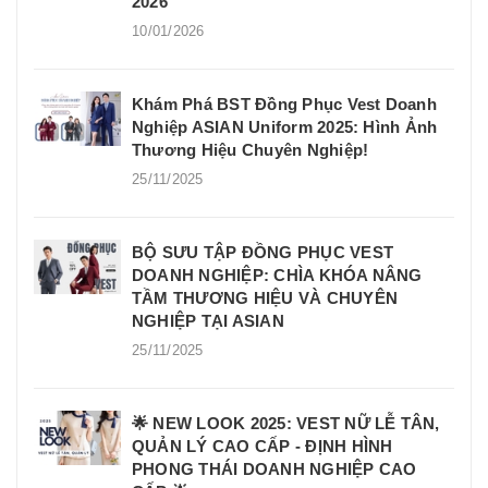
2026
10/01/2026
Khám Phá BST Đồng Phục Vest Doanh
Nghiệp ASIAN Uniform 2025: Hình Ảnh
Thương Hiệu Chuyên Nghiệp!
25/11/2025
BỘ SƯU TẬP ĐỒNG PHỤC VEST
DOANH NGHIỆP: CHÌA KHÓA NÂNG
TẦM THƯƠNG HIỆU VÀ CHUYÊN
NGHIỆP TẠI ASIAN
25/11/2025
🌟 NEW LOOK 2025: VEST NỮ LỄ TÂN,
QUẢN LÝ CAO CẤP - ĐỊNH HÌNH
PHONG THÁI DOANH NGHIỆP CAO