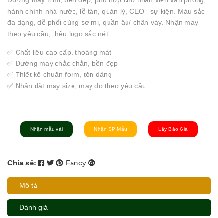
Đường may tỉ mỉ, bền đẹp, phù hợp cho nhân viên văn phòng,
hành chính nhà nước, lễ tân, quản lý, CEO, sự kiện. Màu sắc
đa dạng, dễ phối cùng sơ mi, quần âu/ chân váy. Nhận may
theo yêu cầu, thêu logo sắc nét.
✅ Chất liệu cao cấp, thoáng mát
✅ Đường may chắc chắn, bền đẹp
✅ Thiết kế chuẩn form, tôn dáng
✅ Nhận đặt may size, may đo theo yêu cầu
Nhận mẫu vải
Nhận SP Mẫu
Lấy Báo Giá
Chia sẻ:
Fancy
Mô tả
Đánh giá