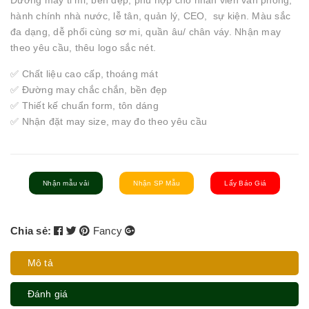
Đường may tỉ mỉ, bền đẹp, phù hợp cho nhân viên văn phòng,
hành chính nhà nước, lễ tân, quản lý, CEO, sự kiện. Màu sắc
đa dạng, dễ phối cùng sơ mi, quần âu/ chân váy. Nhận may
theo yêu cầu, thêu logo sắc nét.
✅ Chất liệu cao cấp, thoáng mát
✅ Đường may chắc chắn, bền đẹp
✅ Thiết kế chuẩn form, tôn dáng
✅ Nhận đặt may size, may đo theo yêu cầu
Nhận mẫu vải
Nhận SP Mẫu
Lấy Báo Giá
Chia sẻ:
Fancy
Mô tả
Đánh giá