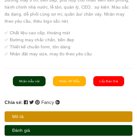
Đường may tỉ mỉ, bền đẹp, phù hợp cho nhân viên văn phòng,
hành chính nhà nước, lễ tân, quản lý, CEO, sự kiện. Màu sắc
đa dạng, dễ phối cùng sơ mi, quần âu/ chân váy. Nhận may
theo yêu cầu, thêu logo sắc nét.
✅ Chất liệu cao cấp, thoáng mát
✅ Đường may chắc chắn, bền đẹp
✅ Thiết kế chuẩn form, tôn dáng
✅ Nhận đặt may size, may đo theo yêu cầu
Nhận mẫu vải
Nhận SP Mẫu
Lấy Báo Giá
Chia sẻ:
Fancy
Mô tả
Đánh giá