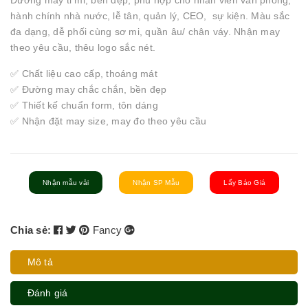
Đường may tỉ mỉ, bền đẹp, phù hợp cho nhân viên văn phòng,
hành chính nhà nước, lễ tân, quản lý, CEO, sự kiện. Màu sắc
đa dạng, dễ phối cùng sơ mi, quần âu/ chân váy. Nhận may
theo yêu cầu, thêu logo sắc nét.
✅ Chất liệu cao cấp, thoáng mát
✅ Đường may chắc chắn, bền đẹp
✅ Thiết kế chuẩn form, tôn dáng
✅ Nhận đặt may size, may đo theo yêu cầu
Nhận mẫu vải
Nhận SP Mẫu
Lấy Báo Giá
Chia sẻ:
Fancy
Mô tả
Đánh giá