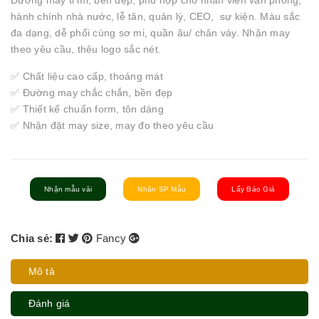
Đường may tỉ mỉ, bền đẹp, phù hợp cho nhân viên văn phòng,
hành chính nhà nước, lễ tân, quản lý, CEO, sự kiện. Màu sắc
đa dạng, dễ phối cùng sơ mi, quần âu/ chân váy. Nhận may
theo yêu cầu, thêu logo sắc nét.
✅ Chất liệu cao cấp, thoáng mát
✅ Đường may chắc chắn, bền đẹp
✅ Thiết kế chuẩn form, tôn dáng
✅ Nhận đặt may size, may đo theo yêu cầu
Nhận mẫu vải
Nhận SP Mẫu
Lấy Báo Giá
Chia sẻ:
Fancy
Mô tả
Đánh giá