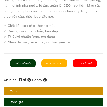
Đường may tỉ mỉ, bền đẹp, phù hợp cho nhân viên văn phòng,
hành chính nhà nước, lễ tân, quản lý, CEO, sự kiện. Màu sắc
đa dạng, dễ phối cùng sơ mi, quần âu/ chân váy. Nhận may
theo yêu cầu, thêu logo sắc nét.
✅ Chất liệu cao cấp, thoáng mát
✅ Đường may chắc chắn, bền đẹp
✅ Thiết kế chuẩn form, tôn dáng
✅ Nhận đặt may size, may đo theo yêu cầu
Nhận mẫu vải
Nhận SP Mẫu
Lấy Báo Giá
Chia sẻ:
Fancy
Mô tả
Đánh giá