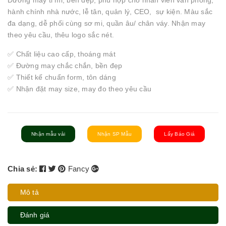
Đường may tỉ mỉ, bền đẹp, phù hợp cho nhân viên văn phòng,
hành chính nhà nước, lễ tân, quản lý, CEO, sự kiện. Màu sắc
đa dạng, dễ phối cùng sơ mi, quần âu/ chân váy. Nhận may
theo yêu cầu, thêu logo sắc nét.
✅ Chất liệu cao cấp, thoáng mát
✅ Đường may chắc chắn, bền đẹp
✅ Thiết kế chuẩn form, tôn dáng
✅ Nhận đặt may size, may đo theo yêu cầu
Nhận mẫu vải
Nhận SP Mẫu
Lấy Báo Giá
Chia sẻ:
Fancy
Mô tả
Đánh giá