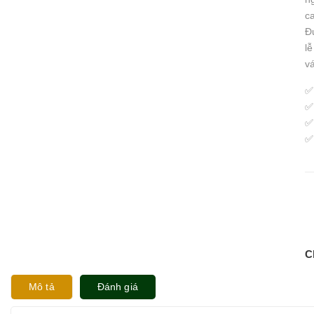
ca
Đ
l
v
✅
✅
✅
✅
C
Mô tả
Đánh giá