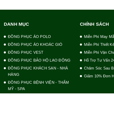
DANH MỤC
CHÍNH SÁCH
ĐỒNG PHỤC ÁO POLO
Miễn Phí May M
ĐỒNG PHỤC ÁO KHOÁC GIÓ
Miễn Phí Thiết K
ĐỒNG PHỤC VEST
Miễn Phí Vận Ch
ĐỒNG PHỤC BẢO HỘ LAO ĐỘNG
Hỗ Trợ Tư Vấn 2
ĐỒNG PHỤC KHÁCH SẠN - NHÀ
Chăm Sóc Sau B
HÀNG
Giảm 10% Đơn H
ĐỒNG PHỤC BỆNH VIỆN - THẨM
MỸ - SPA
ĐỒNG PHỤC BẢO VỆ