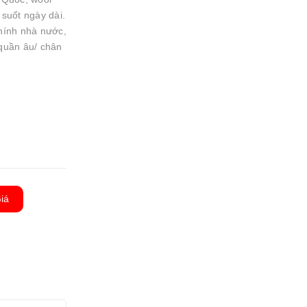
i suốt ngày dài.
hính nhà nước,
 quần âu/ chân
iá