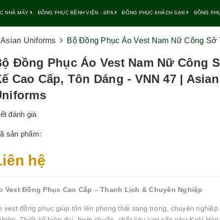
C NHÀ MÁY
ĐỒNG PHỤC BỆNH VIỆN - SPA
ĐỒNG PHỤC KHÁCH SẠN
ĐỒNG PH
Asian Uniforms
Bộ Đồng Phục Áo Vest Nam Nữ Công Sở Th
Bộ Đồng Phục Áo Vest Nam Nữ Công S
ế Cao Cấp, Tôn Dáng - VNN 47 | Asian
Uniforms
iết đánh giá
ã sản phẩm:
Liên hệ
o Vest Đồng Phục Cao Cấp – Thanh Lịch & Chuyên Nghiệp
o vest đồng phục giúp tôn lên phong thái sang trọng, chuyên nghiệ
ghiệp. Thiết kế hiện đại, form chuẩn, chất liệu cao cấp như Kaki Hà