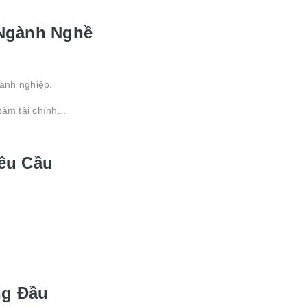
 Ngành Nghề
oanh nghiệp.
âm tài chính...
êu Cầu
ng Đầu