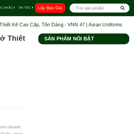
Lấy Báo Giá
ỤC KHÁC
TIN TỨC
iết Kế Cao Cấp, Tôn Dáng - VNN 47 | Asian Uniforms
ở Thiết
SẢN PHẨM NỔI BẬT
p cho doanh
n Quốc, wool