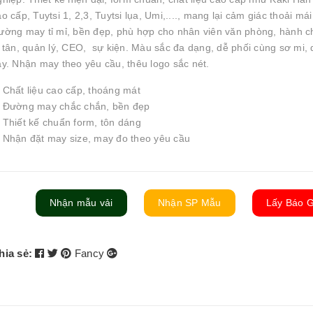
o cấp, Tuytsi 1, 2,3, Tuytsi lụa, Umi,...., mang lại cảm giác thoải má
ường may tỉ mỉ, bền đẹp, phù hợp cho nhân viên văn phòng, hành c
ễ tân, quản lý, CEO, sự kiện. Màu sắc đa dạng, dễ phối cùng sơ mi,
áy. Nhận may theo yêu cầu, thêu logo sắc nét.
 Chất liệu cao cấp, thoáng mát
 Đường may chắc chắn, bền đẹp
 Thiết kế chuẩn form, tôn dáng
 Nhận đặt may size, may đo theo yêu cầu
Nhận mẫu vải
Nhận SP Mẫu
Lấy Báo G
hia sẻ:
Fancy