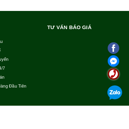
TƯ VẤN BÁO GIÁ
ẫu
ế
uyển
4/7
án
àng Đầu Tiên