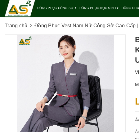
ĐỒNG PHỤC CÔNG SỞ
ĐỒNG PHỤC HỌC SINH
ĐỒNG PHỤ
Trang chủ
Đồng Phục Vest Nam Nữ Công Sở Cao Cấp | 
K
V
M
Á
Á
n