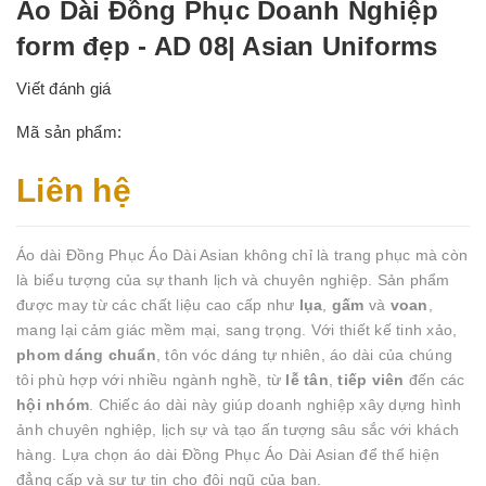
Áo Dài Đồng Phục Doanh Nghiệp
form đẹp - AD 08| Asian Uniforms
Viết đánh giá
Mã sản phẩm:
Liên hệ
Áo dài Đồng Phục Áo Dài Asian không chỉ là trang phục mà còn
là biểu tượng của sự thanh lịch và chuyên nghiệp. Sản phẩm
được may từ các chất liệu cao cấp như
lụa
,
gấm
và
voan
,
mang lại cảm giác mềm mại, sang trọng. Với thiết kế tinh xảo,
phom dáng chuẩn
, tôn vóc dáng tự nhiên, áo dài của chúng
tôi phù hợp với nhiều ngành nghề, từ
lễ tân
,
tiếp viên
đến các
hội nhóm
. Chiếc áo dài này giúp doanh nghiệp xây dựng hình
ảnh chuyên nghiệp, lịch sự và tạo ấn tượng sâu sắc với khách
hàng. Lựa chọn áo dài Đồng Phục Áo Dài Asian để thể hiện
đẳng cấp và sự tự tin cho đội ngũ của bạn.