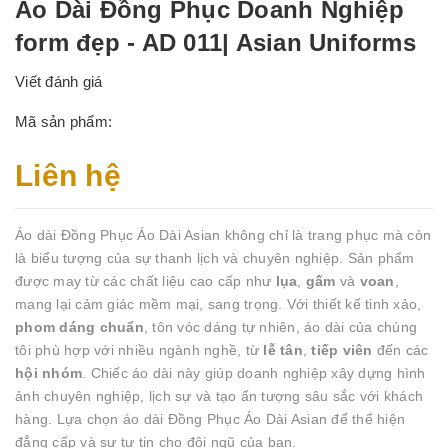
Áo Dài Đồng Phục Doanh Nghiệp
form đẹp - AD 011| Asian Uniforms
Viết đánh giá
Mã sản phẩm:
Liên hệ
Áo dài Đồng Phục Áo Dài Asian không chỉ là trang phục mà còn
là biểu tượng của sự thanh lịch và chuyên nghiệp. Sản phẩm
được may từ các chất liệu cao cấp như
lụa
,
gấm
và
voan
,
mang lại cảm giác mềm mại, sang trọng. Với thiết kế tinh xảo,
phom dáng chuẩn
, tôn vóc dáng tự nhiên, áo dài của chúng
tôi phù hợp với nhiều ngành nghề, từ
lễ tân
,
tiếp viên
đến các
hội nhóm
. Chiếc áo dài này giúp doanh nghiệp xây dựng hình
ảnh chuyên nghiệp, lịch sự và tạo ấn tượng sâu sắc với khách
hàng. Lựa chọn áo dài Đồng Phục Áo Dài Asian để thể hiện
đẳng cấp và sự tự tin cho đội ngũ của bạn.