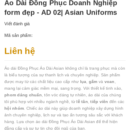
Áo Dài Đồng Phục Doanh Nghiệp
form đẹp - AD 02| Asian Uniforms
Viết đánh giá
Mã sản phẩm:
Liên hệ
Áo dài Đồng Phục Áo Dài Asian không chỉ là trang phục mà còn
là biểu tượng của sự thanh lịch và chuyên nghiệp. Sản phẩm
được may từ các chất liệu cao cấp như
lụa
,
gấm
và
voan
,
mang lại cảm giác mềm mại, sang trọng. Với thiết kế tinh xảo,
phom dáng chuẩn
, tôn vóc dáng tự nhiên, áo dài của chúng
tôi phù hợp với nhiều ngành nghề, từ
lễ tân
,
tiếp viên
đến các
hội nhóm
. Chiếc áo dài này giúp doanh nghiệp xây dựng hình
ảnh chuyên nghiệp, lịch sự và tạo ấn tượng sâu sắc với khách
hàng. Lựa chọn áo dài Đồng Phục Áo Dài Asian để thể hiện
đẳng cấp và sự tự tin cho đội ngũ của bạn.