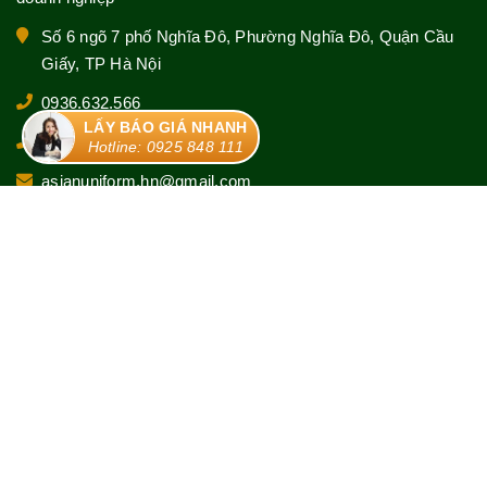
Số 6 ngõ 7 phố Nghĩa Đô, Phường Nghĩa Đô, Quận Cầu
Giấy, TP Hà Nội
0936.632.566
LẤY BÁO GIÁ NHANH
0925 848 111
Hotline: 0925 848 111
asianuniform.hn@gmail.com
© Bản quyền thuộc về
Đồng phục Asian
|
Cung cấp bởi
Sapo