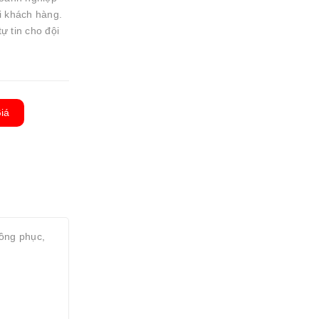
i khách hàng.
ự tin cho đội
iá
đồng phục,