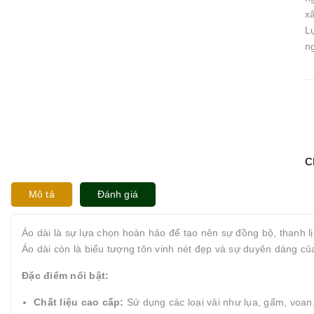
x
L
n
C
Mô tả
Đánh giá
Áo dài là sự lựa chọn hoàn hảo để tạo nên sự đồng bộ, thanh l
Áo dài còn là biểu tượng tôn vinh nét đẹp và sự duyên dáng củ
Đặc điểm nổi bật:
Chất liệu cao cấp:
Sử dụng các loại vải như lụa, gấm, voan,