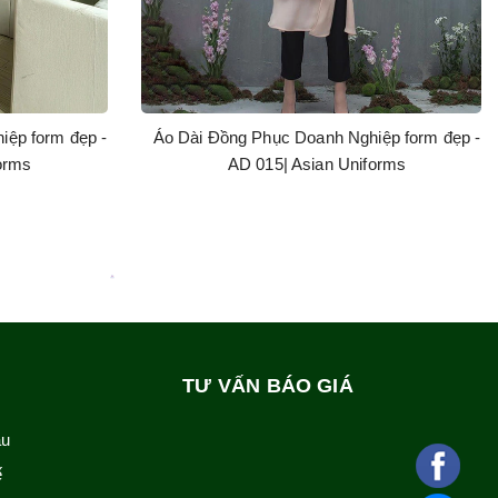
iệp form đẹp -
Áo Dài Đồng Phục Doanh Nghiệp form đẹp -
orms
AD 015| Asian Uniforms
TƯ VẤN BÁO GIÁ
ẫu
ế