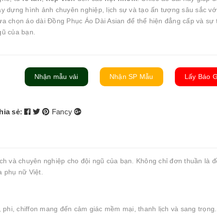
ây dựng hình ảnh chuyên nghiệp, lịch sự và tạo ấn tượng sâu sắc vớ
ựa chọn áo dài Đồng Phục Áo Dài Asian để thể hiện đẳng cấp và sự t
gũ của bạn.
Nhận mẫu vải
Nhận SP Mẫu
Lấy Báo G
hia sẻ:
Fancy
ịch và chuyên nghiệp cho đội ngũ của bạn. Không chỉ đơn thuần là 
a phụ nữ Việt.
 phi, chiffon mang đến cảm giác mềm mại, thanh lịch và sang trọng.