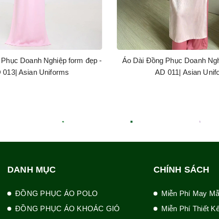
 Phục Doanh Nghiệp form đẹp -
Áo Dài Đồng Phục Doanh Ngh
 013| Asian Uniforms
AD 011| Asian Unif
DANH MỤC
CHÍNH SÁCH
ĐỒNG PHỤC ÁO POLO
Miễn Phí May M
ĐỒNG PHỤC ÁO KHOÁC GIÓ
Miễn Phí Thiết K