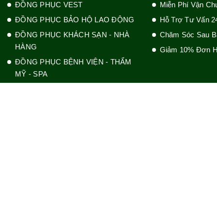
ĐỒNG PHỤC VEST
Miễn Phí Vận Ch
ĐỒNG PHỤC BẢO HỘ LAO ĐỘNG
Hỗ Trợ Tư Vấn 2
ĐỒNG PHỤC KHÁCH SẠN - NHÀ
Chăm Sóc Sau B
HÀNG
Giảm 10% Đơn H
ĐỒNG PHỤC BỆNH VIỆN - THẨM
MỸ - SPA
ĐỒNG PHỤC BẢO VỆ