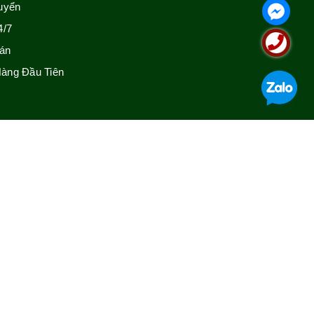
uyển
4/7
án
àng Đầu Tiên
GIỚI THIỆU
Thông tin liên hệ