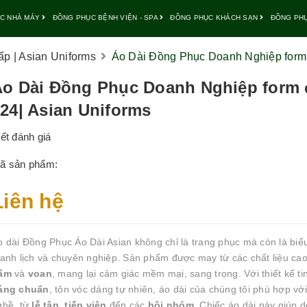
C NHÀ MÁY
ĐỒNG PHỤC BỆNH VIỆN - SPA
ĐỒNG PHỤC KHÁCH SẠN
ĐỒNG PH
p | Asian Uniforms
Áo Dài Đồng Phục Doanh Nghiệp form 
o Dài Đồng Phục Doanh Nghiệp form 
24| Asian Uniforms
iết đánh giá
ã sản phẩm:
Liên hệ
o dài Đồng Phục Áo Dài Asian không chỉ là trang phục mà còn là biể
hanh lịch và chuyên nghiệp. Sản phẩm được may từ các chất liệu c
ấm
và
voan
, mang lại cảm giác mềm mại, sang trọng. Với thiết kế t
áng chuẩn
, tôn vóc dáng tự nhiên, áo dài của chúng tôi phù hợp vớ
ghề, từ
lễ tân
,
tiếp viên
đến các
hội nhóm
. Chiếc áo dài này giúp 