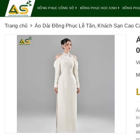
ĐỒNG PHỤC CÔNG SỞ
ĐỒNG PHỤC HỌC SINH
ĐỒNG PHỤ
Trang chủ
Áo Dài Đồng Phục Lễ Tân, Khách Sạn Cao Cấ
Á
0
V
M
Á
t
g
d
n