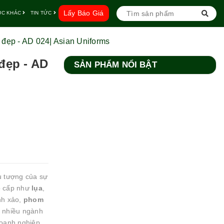
Lấy Báo Giá
ỤC KHÁC
TIN TỨC
đẹp - AD 024| Asian Uniforms
đẹp - AD
SẢN PHẨM NỔI BẬT
u tượng của sự
ao cấp như
lụa
,
inh xảo,
phom
i nhiều ngành
doanh nghiệp