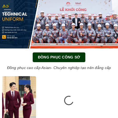
0
ĐỒNG PHỤC CÔNG SỞ
Đồng phục cao cấp Asian- Chuyên nghiệp tạo nên đẳng cấp