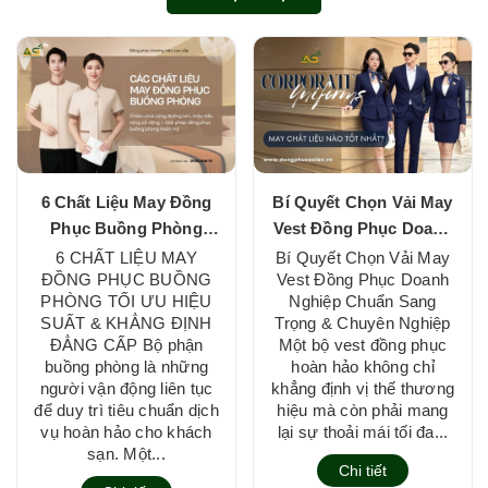
6 Chất Liệu May Đồng
Bí Quyết Chọn Vải May
Phục Buồng Phòng
Vest Đồng Phục Doanh
Khách Sạn Tối Ưu Hiệu
Nghiệp Chuẩn Sang
6 CHẤT LIỆU MAY
Bí Quyết Chọn Vải May
ĐỒNG PHỤC BUỒNG
Vest Đồng Phục Doanh
Quả
Trọng & Chuyên
PHÒNG TỐI ƯU HIỆU
Nghiệp Chuẩn Sang
Nghiệp
SUẤT & KHẲNG ĐỊNH
Trọng & Chuyên Nghiệp
ĐẲNG CẤP Bộ phận
Một bộ vest đồng phục
buồng phòng là những
hoàn hảo không chỉ
người vận động liên tục
khẳng định vị thế thương
để duy trì tiêu chuẩn dịch
hiệu mà còn phải mang
vụ hoàn hảo cho khách
lại sự thoải mái tối đa...
sạn. Một...
Chi tiết