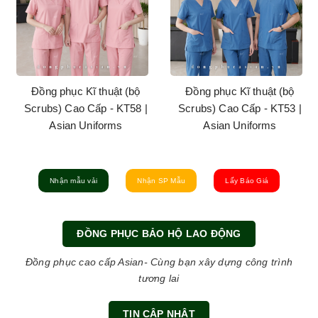
Đồng phục Kĩ thuật (bộ
Đồng phục Kĩ thuật (bộ
Scrubs) Cao Cấp - KT53 |
Scrubs) Cao Cấp - KT53 |
Asian Uniforms
Asian Uniforms
Nhận mẫu vải
Nhận SP Mẫu
Lấy Báo Giá
ĐỒNG PHỤC BẢO HỘ LAO ĐỘNG
Đồng phục cao cấp Asian- Cùng bạn xây dựng công trình
tương lai
TIN CẬP NHẬT