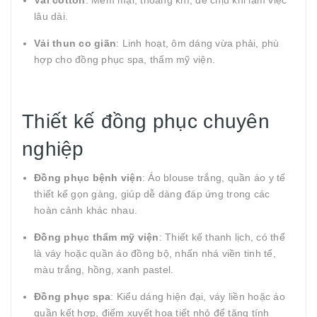
Vải cotton
: Mềm mại, thoáng khí, dễ chịu khi làm việc
lâu dài.
Vải thun co giãn
: Linh hoạt, ôm dáng vừa phải, phù
hợp cho đồng phục spa, thẩm mỹ viện.
Thiết kế đồng phục chuyên
nghiệp
Đồng phục bệnh viện
: Áo blouse trắng, quần áo y tế
thiết kế gọn gàng, giúp dễ dàng đáp ứng trong các
hoàn cảnh khác nhau.
Đồng phục thẩm mỹ viện
: Thiết kế thanh lịch, có thể
là váy hoặc quần áo đồng bộ, nhấn nhá viền tinh tế,
màu trắng, hồng, xanh pastel.
Đồng phục spa
: Kiểu dáng hiện đại, váy liền hoặc áo
quần kết hợp, điểm xuyết họa tiết nhỏ để tăng tính