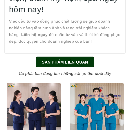
hôm nay!
Việc đầu tư vào đồng phục chất lượng sẽ giúp doanh
nghiệp nâng tầm hình ảnh và tăng trải nghiệm khách
hàng.
Liên hệ ngay
để nhận tư vấn và thiết kế đồng phục
đẹp, độc quyền cho doanh nghiệp của bạn!
SẢN PHẨM LIÊN QUAN
Có phải bạn đang tìm những sản phẩm dưới đây