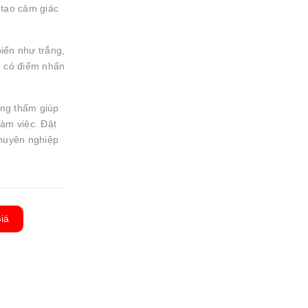
, tạo cảm giác
iến như trắng,
g có điểm nhấn
ống thấm giúp
làm việc. Đặt
huyên nghiệp
iá