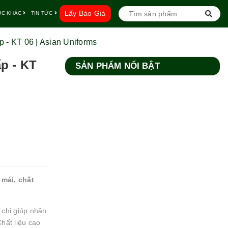
Lấy Báo Giá
ỤC KHÁC
TIN TỨC
 - KT 06 | Asian Uniforms
p - KT
SẢN PHẨM NỔI BẬT
mái, chất
chỉ giúp nhân
hất liệu cao