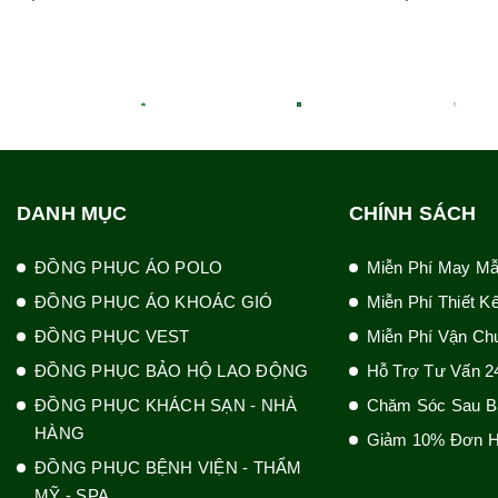
DANH MỤC
CHÍNH SÁCH
ĐỒNG PHỤC ÁO POLO
Miễn Phí May M
ĐỒNG PHỤC ÁO KHOÁC GIÓ
Miễn Phí Thiết K
ĐỒNG PHỤC VEST
Miễn Phí Vận Ch
ĐỒNG PHỤC BẢO HỘ LAO ĐỘNG
Hỗ Trợ Tư Vấn 2
ĐỒNG PHỤC KHÁCH SẠN - NHÀ
Chăm Sóc Sau B
HÀNG
Giảm 10% Đơn H
ĐỒNG PHỤC BỆNH VIỆN - THẨM
MỸ - SPA