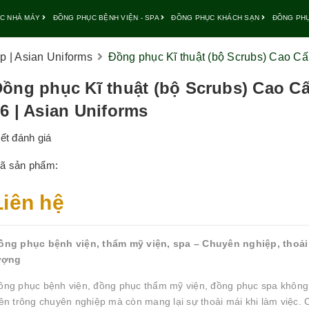
C NHÀ MÁY
ĐỒNG PHỤC BỆNH VIỆN - SPA
ĐỒNG PHỤC KHÁCH SẠN
ĐỒNG PH
 | Asian Uniforms
Đồng phục Kĩ thuật (bộ Scrubs) Cao Cấp
ồng phục Kĩ thuật (bộ Scrubs) Cao Cấ
6 | Asian Uniforms
iết đánh giá
ã sản phẩm:
Liên hệ
ồng phục bệnh viện, thẩm mỹ viện, spa – Chuyên nghiệp, thoải 
ượng
ồng phục bệnh viện, đồng phục thẩm mỹ viện, đồng phục spa không 
iên trông chuyên nghiệp mà còn mang lại sự thoải mái khi làm việc. C