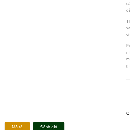
cấ
d
T
x
v
F
nh
m
g
C
Mô tả
Đánh giá