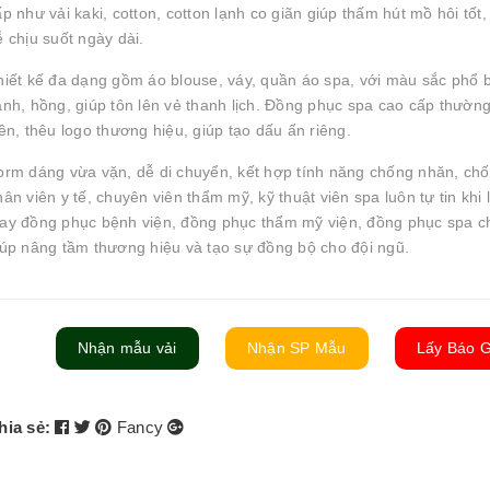
p như vải kaki, cotton, cotton lạnh co giãn giúp thấm hút mồ hôi tốt
ễ chịu suốt ngày dài.
hiết kế đa dạng gồm áo blouse, váy, quần áo spa, với màu sắc phổ b
anh, hồng, giúp tôn lên vẻ thanh lịch. Đồng phục spa cao cấp thườn
iền, thêu logo thương hiệu, giúp tạo dấu ấn riêng.
orm dáng vừa vặn, dễ di chuyển, kết hợp tính năng chống nhăn, ch
ân viên y tế, chuyên viên thẩm mỹ, kỹ thuật viên spa luôn tự tin khi 
ay đồng phục bệnh viện, đồng phục thẩm mỹ viện, đồng phục spa c
iúp nâng tầm thương hiệu và tạo sự đồng bộ cho đội ngũ.
Nhận mẫu vải
Nhận SP Mẫu
Lấy Báo G
hia sẻ:
Fancy