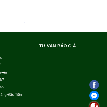
TƯ VẤN BÁO GIÁ
ẫu
ế
uyển
4/7
án
àng Đầu Tiên