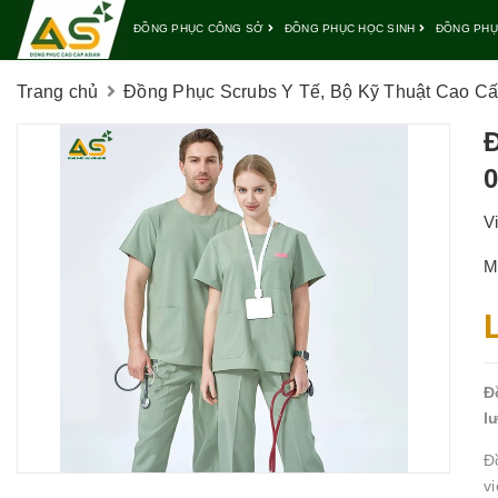
ĐỒNG PHỤC CÔNG SỞ
ĐỒNG PHỤC HỌC SINH
ĐỒNG PHỤ
Trang chủ
Đồng Phục Scrubs Y Tế, Bộ Kỹ Thuật Cao Cấp
Đ
0
V
M
Đ
l
Đ
v