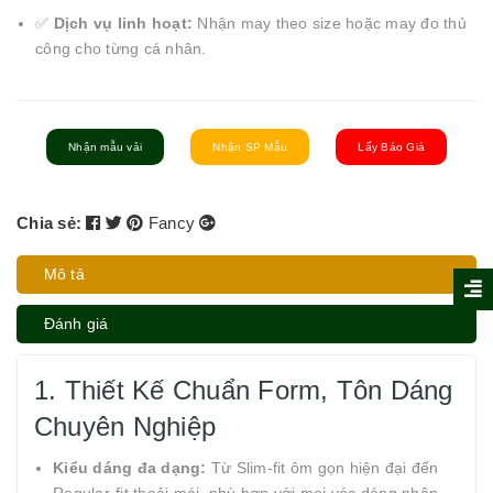
✅
Dịch vụ linh hoạt:
Nhận may theo size hoặc may đo thủ
công cho từng cá nhân.
Nhận mẫu vải
Nhận SP Mẫu
Lấy Báo Giá
Chia sẻ:
Fancy
Mô tả
Đánh giá
1. Thiết Kế Chuẩn Form, Tôn Dáng
Chuyên Nghiệp
Kiểu dáng đa dạng:
Từ Slim-fit ôm gọn hiện đại đến