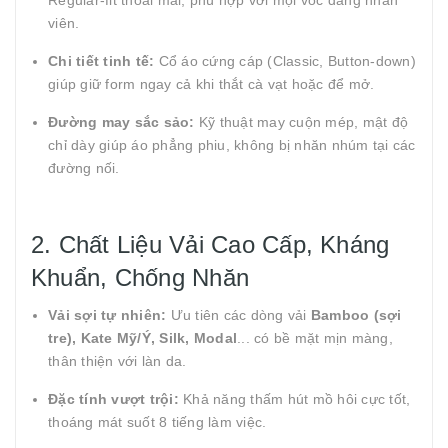
Regular-fit thoải mái, phù hợp với mọi vóc dáng nhân
viên.
Chi tiết tinh tế:
Cổ áo cứng cáp (Classic, Button-down)
giúp giữ form ngay cả khi thắt cà vạt hoặc để mở.
Đường may sắc sảo:
Kỹ thuật may cuộn mép, mật độ
chỉ dày giúp áo phẳng phiu, không bị nhăn nhúm tại các
đường nối.
2. Chất Liệu Vải Cao Cấp, Kháng
Khuẩn, Chống Nhăn
Vải sợi tự nhiên:
Ưu tiên các dòng vải
Bamboo (sợi
tre), Kate Mỹ/Ý, Silk, Modal
... có bề mặt mịn màng,
thân thiện với làn da.
Đặc tính vượt trội:
Khả năng thấm hút mồ hôi cực tốt,
thoáng mát suốt 8 tiếng làm việc.