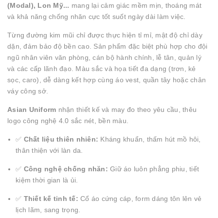
(Modal), Lon Mỹ...
mang lại cảm giác mềm mịn, thoáng mát
và khả năng chống nhăn cực tốt suốt ngày dài làm việc.
Từng đường kim mũi chỉ được thực hiện tỉ mỉ, mật độ chỉ dày
dặn, đảm bảo độ bền cao. Sản phẩm đặc biệt phù hợp cho đội
ngũ nhân viên văn phòng, cán bộ hành chính, lễ tân, quản lý
và các cấp lãnh đạo. Màu sắc và họa tiết đa dạng (trơn, kẻ
sọc, caro), dễ dàng kết hợp cùng áo vest, quần tây hoặc chân
váy công sở.
Asian Uniform
nhận thiết kế và may đo theo yêu cầu, thêu
logo công nghệ 4.0 sắc nét, bền màu.
✅
Chất liệu thiên nhiên:
Kháng khuẩn, thấm hút mồ hôi,
thân thiện với làn da.
✅
Công nghệ chống nhăn:
Giữ áo luôn phẳng phiu, tiết
kiệm thời gian là ủi.
✅
Thiết kế tinh tế:
Cổ áo cứng cáp, form dáng tôn lên vẻ
lịch lãm, sang trọng.