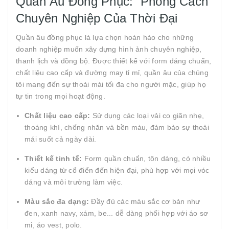
Quần Âu Đồng Phục: Phong Cách
Chuyên Nghiệp Của Thời Đại
Quần âu đồng phục là lựa chọn hoàn hảo cho những
doanh nghiệp muốn xây dựng hình ảnh chuyên nghiệp,
thanh lịch và đồng bộ. Được thiết kế với form dáng chuẩn,
chất liệu cao cấp và đường may tỉ mỉ, quần âu của chúng
tôi mang đến sự thoải mái tối đa cho người mặc, giúp họ
tự tin trong mọi hoạt động.
Chất liệu cao cấp:
Sử dụng các loại vải co giãn nhẹ,
thoáng khí, chống nhăn và bền màu, đảm bảo sự thoải
mái suốt cả ngày dài.
Thiết kế tinh tế:
Form quần chuẩn, tôn dáng, có nhiều
kiểu dáng từ cổ điển đến hiện đại, phù hợp với mọi vóc
dáng và môi trường làm việc.
Màu sắc đa dạng:
Đầy đủ các màu sắc cơ bản như
đen, xanh navy, xám, be... dễ dàng phối hợp với áo sơ
mi, áo vest, polo.