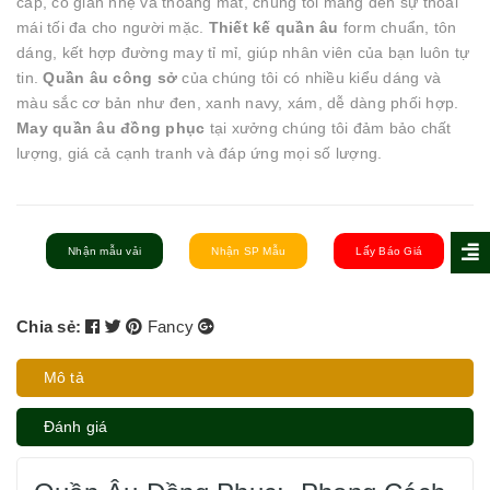
cấp, co giãn nhẹ và thoáng mát, chúng tôi mang đến sự thoải
mái tối đa cho người mặc.
Thiết kế quần âu
form chuẩn, tôn
dáng, kết hợp đường may tỉ mỉ, giúp nhân viên của bạn luôn tự
tin.
Quần âu công sở
của chúng tôi có nhiều kiểu dáng và
màu sắc cơ bản như đen, xanh navy, xám, dễ dàng phối hợp.
May quần âu đồng phục
tại xưởng chúng tôi đảm bảo chất
lượng, giá cả cạnh tranh và đáp ứng mọi số lượng.
Nhận mẫu vải
Nhận SP Mẫu
Lấy Báo Giá
Chia sẻ:
Fancy
Mô tả
Đánh giá