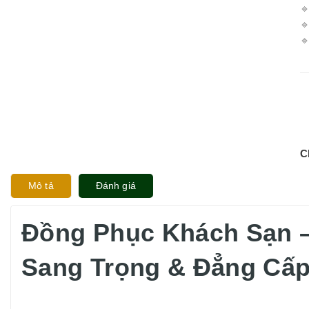



C
Mô tả
Đánh giá
Đồng Phục Khách Sạn –
Sang Trọng & Đẳng Cấ