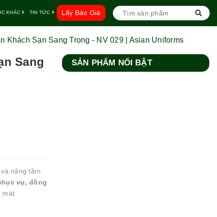
Lấy Báo Giá
ỤC KHÁC
TIN TỨC
n Khách Sạn Sang Trọng - NV 029 | Asian Uniforms
ạn Sang
SẢN PHẨM NỔI BẬT
 và nâng tầm
phục vụ, đồng
g mát.