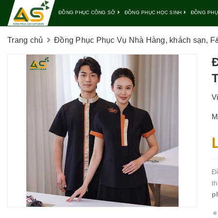
ĐỒNG PHỤC CÔNG SỞ
ĐỒNG PHỤC HỌC SINH
ĐỒNG PHỤ
Trang chủ
Đồng Phục Phục Vụ Nhà Hàng, khách sạn, F&
T
V
M
Đ
t
p
