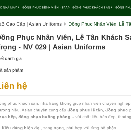
C NHÀ MÁY
ĐỒNG PHỤC BỆNH VIỆN - SPA
ĐỒNG PHỤC KHÁCH SẠN
ĐỒNG PH
B Cao Cấp | Asian Uniforms
Đồng Phục Nhân Viên, Lễ Tâ
Đồng Phục Nhân Viên, Lễ Tân Khách S
rọng - NV 029 | Asian Uniforms
iết đánh giá
ã sản phẩm:
Liên hệ
ồng phục khách sạn, nhà hàng không giúp nhân viên chuyên nghiệp
hương hiệu. Asian chuyên cung cấp
đ
ồng phục lễ tân, đồng phục 
hục bếp, đồng phục buồng phòng,..
với chất liệu bền đẹp, thoán

Kiểu dáng hiện đại
, sang trọng, phù hợp với từng bộ phận.