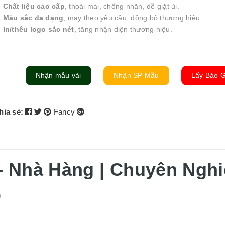

Chất liệu cao cấp
, thoải mái, chống nhăn, dễ giặt ủi.

Màu sắc đa dạng
, may theo yêu cầu, đồng bộ thương hiệu.

In/thêu logo sắc nét
, tăng nhận diện thương hiệu.
Nhận mẫu vải
Nhận SP Mẫu
Lấy Báo G
hia sẻ:
Fancy
 Nhà Hàng | Chuyên Nghi
p