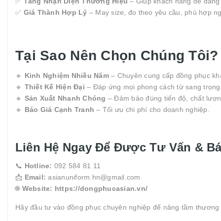
✅
Tăng Nhận Diện Thương Hiệu
– Giúp khách hàng dễ dàng 
✅
Giá Thành Hợp Lý
– May size, đo theo yêu cầu, phù hợp n
Tại Sao Nên Chọn Chúng Tôi?
🔹
Kinh Nghiệm Nhiều Năm
– Chuyên cung cấp đồng phục khá
🔹
Thiết Kế Hiện Đại
– Đáp ứng mọi phong cách từ sang trọng 
🔹
Sản Xuất Nhanh Chóng
– Đảm bảo đúng tiến độ, chất lượn
🔹
Báo Giá Cạnh Tranh
– Tối ưu chi phí cho doanh nghiệp.
Liên Hệ Ngay Để Được Tư Vấn & Bá
📞
Hotline:
092 584 81 11
📩
Email:
asianuniform.hn@gmail.com
🌐
Website:
https://dongphucasian.vn/
Hãy đầu tư vào đồng phục chuyên nghiệp để nâng tầm thương 