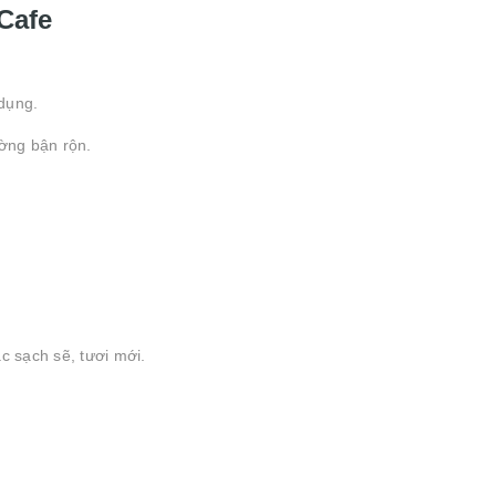
Cafe
 dụng.
ường bận rộn.
c sạch sẽ, tươi mới.