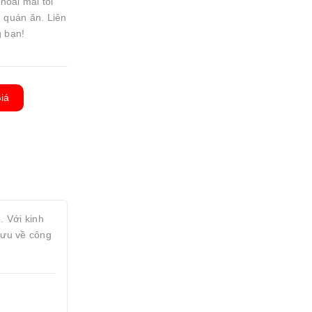
thoải mái tối
, quán ăn. Liên
 bạn!
iá
. Với kinh
 ưu về công