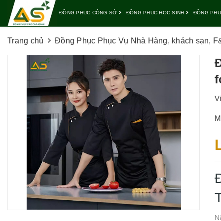
ĐỒNG PHỤC CÔNG SỞ
ĐỒNG PHỤC HỌC SINH
ĐỒNG PHỤ
Trang chủ
Đồng Phục Phục Vụ Nhà Hàng, khách sạn, F&
f
V
M
N