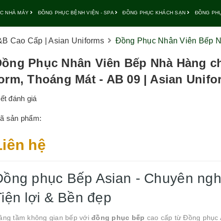
C NHÀ MÁY
ĐỒNG PHỤC BỆNH VIỆN - SPA
ĐỒNG PHỤC KHÁCH SẠN
ĐỒNG PH
B Cao Cấp | Asian Uniforms
Đồng Phục Nhân Viên Bếp Nh
Đồng Phục Nhân Viên Bếp Nhà Hàng c
orm, Thoáng Mát - AB 09 | Asian Unif
iết đánh giá
ã sản phẩm:
Liên hệ
Đồng phục Bếp Asian - Chuyên ngh
Tiện lợi & Bền đẹp
âng tầm không gian bếp với
đồng phục bếp
cao cấp từ Đồng phục A