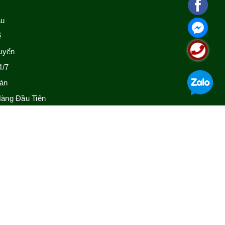
ẫu
ế
uyển
4/7
án
àng Đầu Tiên
GIỚI THIỆU
Thông tin liên hệ