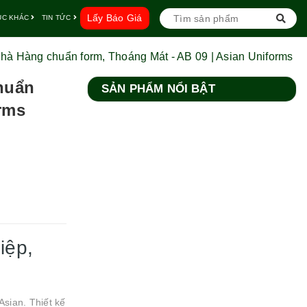
Lấy Báo Giá
ỤC KHÁC
TIN TỨC
à Hàng chuẩn form, Thoáng Mát - AB 09 | Asian Uniforms
huẩn
SẢN PHẨM NỔI BẬT
orms
iệp,
sian. Thiết kế