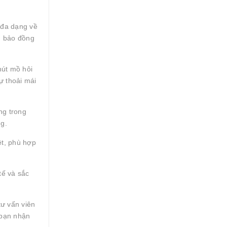
 đa dạng về
m bảo đồng
hút mồ hôi
ự thoải mái
ng trong
ng.
ệt, phù hợp
tế và sắc
ư vấn viên
 bạn nhận