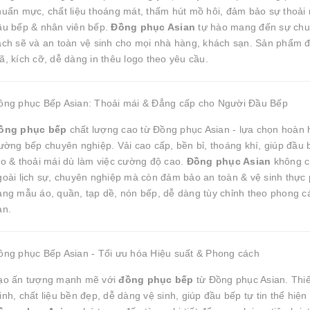
huẩn mực, chất liệu thoáng mát, thấm hút mồ hôi, đảm bảo sự thoải 
ầu bếp & nhân viên bếp.
Đồng phục Asian
tự hào mang đến sự chu
ạch sẽ và an toàn vệ sinh cho mọi nhà hàng, khách sạn. Sản phẩm
ã, kích cỡ, dễ dàng in thêu logo theo yêu cầu.
ồng phục Bếp Asian: Thoải mái & Đẳng cấp cho Người Đầu Bếp
ồng phục bếp
chất lượng cao từ Đồng phục Asian - lựa chọn hoàn 
rường bếp chuyên nghiệp. Vải cao cấp, bền bỉ, thoáng khí, giúp đầu 
áo & thoải mái dù làm việc cường độ cao.
Đồng phục Asian
không ch
goài lịch sự, chuyên nghiệp mà còn đảm bảo an toàn & vệ sinh thực
ạng mẫu áo, quần, tạp dề, nón bếp, dễ dàng tùy chỉnh theo phong c
ạn.
ồng phục Bếp Asian - Tối ưu hóa Hiệu suất & Phong cách
ạo ấn tượng mạnh mẽ với
đồng phục bếp
từ Đồng phục Asian. Thiế
nh, chất liệu bền đẹp, dễ dàng vệ sinh, giúp đầu bếp tự tin thể hiện 