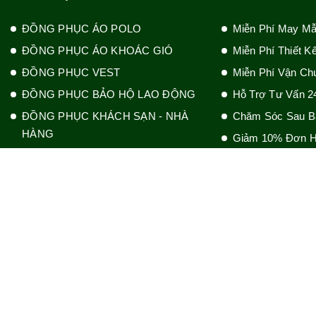
ĐỒNG PHỤC ÁO POLO
Miễn Phí May M
ĐỒNG PHỤC ÁO KHOÁC GIÓ
Miễn Phí Thiết K
ĐỒNG PHỤC VEST
Miễn Phí Vận Ch
ĐỒNG PHỤC BẢO HỘ LAO ĐỘNG
Hỗ Trợ Tư Vấn 2
ĐỒNG PHỤC KHÁCH SẠN - NHÀ
Chăm Sóc Sau B
HÀNG
Giảm 10% Đơn H
ĐỒNG PHỤC BỆNH VIỆN - THẨM
MỸ - SPA
ĐỒNG PHỤC BẢO VỆ