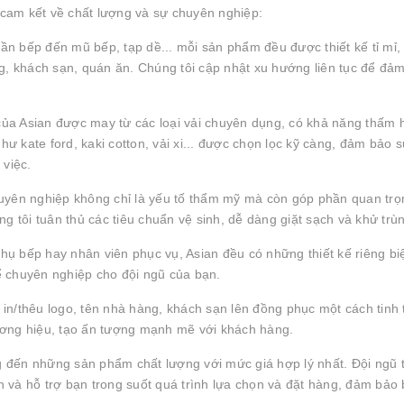
cam kết về chất lượng và sự chuyên nghiệp:
n bếp đến mũ bếp, tạp dề... mỗi sản phẩm đều được thiết kế tỉ mỉ,
, khách sạn, quán ăn. Chúng tôi cập nhật xu hướng liên tục để đả
a Asian được may từ các loại vải chuyên dụng, có khả năng thấm 
 kate ford, kaki cotton, vải xi... được chọn lọc kỹ càng, đảm bảo s
 việc.
yên nghiệp không chỉ là yếu tố thẩm mỹ mà còn góp phần quan trọ
 tôi tuân thủ các tiêu chuẩn vệ sinh, dễ dàng giặt sạch và khử trù
hụ bếp hay nhân viên phục vụ, Asian đều có những thiết kế riêng bi
thể chuyên nghiệp cho đội ngũ của bạn.
 in/thêu logo, tên nhà hàng, khách sạn lên đồng phục một cách tinh 
hương hiệu, tạo ấn tượng mạnh mẽ với khách hàng.
đến những sản phẩm chất lượng với mức giá hợp lý nhất. Đội ngũ t
n và hỗ trợ bạn trong suốt quá trình lựa chọn và đặt hàng, đảm bảo