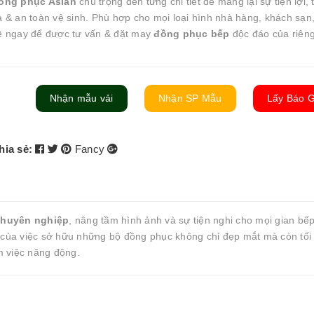
ồng phục Asian
chú trọng đến từng chi tiết để mang lại sự tiện lợi, 
a & an toàn vệ sinh. Phù hợp cho mọi loại hình nhà hàng, khách sạn
ệ ngay để được tư vấn & đặt may
đồng phục bếp
độc đáo của riêng
Nhận mẫu vải
Nhận SP Mẫu
Lấy Báo G
hia sẻ:
Fancy
chuyên nghiệp
, nâng tầm hình ảnh và sự tiện nghi cho mọi gian bếp
g của việc sở hữu những bộ đồng phục không chỉ đẹp mắt mà còn tối
m việc năng động.