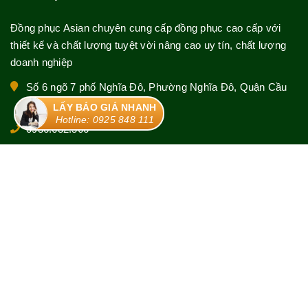
Đồng phục Asian chuyên cung cấp đồng phục cao cấp với
thiết kế và chất lượng tuyệt vời nâng cao uy tín, chất lượng
doanh nghiệp
Số 6 ngõ 7 phố Nghĩa Đô, Phường Nghĩa Đô, Quận Cầu
Giấy, TP Hà Nội
LẤY BÁO GIÁ NHANH
Hotline: 0925 848 111
0936.632.566
0925 848 111
asianuniform.hn@gmail.com
© Bản quyền thuộc về
Đồng phục Asian
|
Cung cấp bởi
Sapo