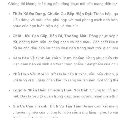
Chúng tôi không chỉ cung cấp đồng phục mà còn mang đến sự 
Thiết Kế Đa Dạng, Chuẩn Gu Bếp Hiện Đại:
Từ áo bếp, quầ
kiểu dáng và màu sắc, phù hợp với mọi phong cách nhà hàng
phục của bạn luôn hiện đại và thu hút.
Chất Liệu Cao Cấp, Bền Bỉ, Thoáng Mát:
Đồng phục bếp củ
tốt, chống bám bẩn, chống nhăn và bền màu. Các chất liệu như
tối đa cho đầu bếp và nhân viên bếp trong suốt thời gian làm
Đảm Bảo Vệ Sinh An Toàn Thực Phẩm:
Đồng phục bếp chu
việc đảm bảo vệ sinh an toàn thực phẩm. Sản phẩm của chúng
Phù Hợp Với Mọi Vị Trí:
Dù là bếp trưởng, đầu bếp chính, p
với từng vị trí, giúp phân biệt rõ ràng và tạo nên một tổng 
Logo & Nhận Diện Thương Hiệu Nổi Bật:
Chúng tôi hỗ trợ
nét. Đây là yếu tố quan trọng giúp tăng cường nhận diện t
Giá Cả Cạnh Tranh, Dịch Vụ Tận Tâm:
Asian cam kết mang 
chuyên nghiệp của chúng tôi luôn sẵn sàng lắng nghe, tư vấ