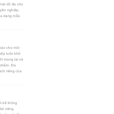
mái tối đa cho
yên nghiệp,
 đa dạng mẫu
hảo cho môi
bếp luôn khô
ỉ mang lại vẻ
 phẩm. Đa
ách riêng của
t kế thông
tài năng.