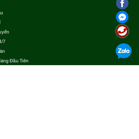
ẫu
ế
uyển
4/7
án
àng Đầu Tiên
GIỚI THIỆU
Thông tin liên hệ