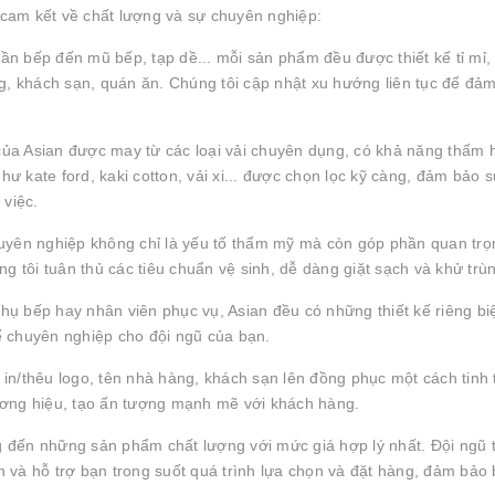
cam kết về chất lượng và sự chuyên nghiệp:
n bếp đến mũ bếp, tạp dề... mỗi sản phẩm đều được thiết kế tỉ mỉ,
, khách sạn, quán ăn. Chúng tôi cập nhật xu hướng liên tục để đả
a Asian được may từ các loại vải chuyên dụng, có khả năng thấm 
 kate ford, kaki cotton, vải xi... được chọn lọc kỹ càng, đảm bảo s
 việc.
yên nghiệp không chỉ là yếu tố thẩm mỹ mà còn góp phần quan trọ
 tôi tuân thủ các tiêu chuẩn vệ sinh, dễ dàng giặt sạch và khử trù
hụ bếp hay nhân viên phục vụ, Asian đều có những thiết kế riêng bi
thể chuyên nghiệp cho đội ngũ của bạn.
 in/thêu logo, tên nhà hàng, khách sạn lên đồng phục một cách tinh 
hương hiệu, tạo ấn tượng mạnh mẽ với khách hàng.
đến những sản phẩm chất lượng với mức giá hợp lý nhất. Đội ngũ t
n và hỗ trợ bạn trong suốt quá trình lựa chọn và đặt hàng, đảm bảo