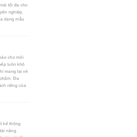
mái tối đa cho
yên nghiệp,
 đa dạng mẫu
hảo cho môi
bếp luôn khô
ỉ mang lại vẻ
 phẩm. Đa
ách riêng của
t kế thông
tài năng.