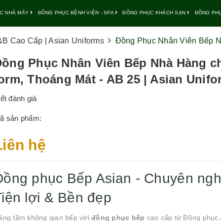
C NHÀ MÁY
ĐỒNG PHỤC BỆNH VIỆN - SPA
ĐỒNG PHỤC KHÁCH SẠN
ĐỒNG PH
B Cao Cấp | Asian Uniforms
Đồng Phục Nhân Viên Bếp Nh
Đồng Phục Nhân Viên Bếp Nhà Hàng c
orm, Thoáng Mát - AB 25 | Asian Unif
iết đánh giá
ã sản phẩm:
Liên hệ
Đồng phục Bếp Asian - Chuyên ngh
Tiện lợi & Bền đẹp
âng tầm không gian bếp với
đồng phục bếp
cao cấp từ Đồng phục A