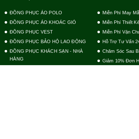
ĐỒNG PHỤC ÁO POLO
Miễn Phí May M
ĐỒNG PHỤC ÁO KHOÁC GIÓ
Miễn Phí Thiết K
ĐỒNG PHỤC VEST
Miễn Phí Vận Ch
ĐỒNG PHỤC BẢO HỘ LAO ĐỘNG
Hỗ Trợ Tư Vấn 2
ĐỒNG PHỤC KHÁCH SẠN - NHÀ
Chăm Sóc Sau B
HÀNG
Giảm 10% Đơn H
ĐỒNG PHỤC BỆNH VIỆN - THẨM
MỸ - SPA
ĐỒNG PHỤC BẢO VỆ