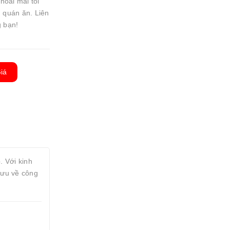
thoải mái tối
, quán ăn. Liên
 bạn!
iá
. Với kinh
 ưu về công