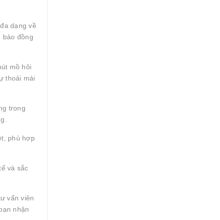
 đa dạng về
m bảo đồng
hút mồ hôi
ự thoải mái
ng trong
ng.
ệt, phù hợp
tế và sắc
ư vấn viên
 bạn nhận