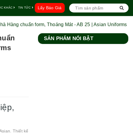
Lấy Báo Giá
ỤC KHÁC
TIN TỨC
à Hàng chuẩn form, Thoáng Mát - AB 25 | Asian Uniforms
huẩn
SẢN PHẨM NỔI BẬT
orms
iệp,
sian. Thiết kế