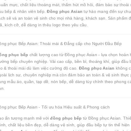
huẩn mực, chất liệu thoáng mát, thấm hút mồ hôi, đảm bảo sự thoải 
ầu bếp & nhân viên bếp.
Đồng phục Asian
tự hào mang đến sự chu
ạch sẽ và an toàn vệ sinh cho mọi nhà hàng, khách sạn. Sản phẩm
ã, kích cỡ, dễ dàng in thêu logo theo yêu cầu.
ồng phục Bếp Asian: Thoải mái & Đẳng cấp cho Người Đầu Bếp
ồng phục bếp
chất lượng cao từ Đồng phục Asian - lựa chọn hoàn 
rường bếp chuyên nghiệp. Vải cao cấp, bền bỉ, thoáng khí, giúp đầu 
áo & thoải mái dù làm việc cường độ cao.
Đồng phục Asian
không ch
goài lịch sự, chuyên nghiệp mà còn đảm bảo an toàn & vệ sinh thực
ạng mẫu áo, quần, tạp dề, nón bếp, dễ dàng tùy chỉnh theo phong c
ạn.
ồng phục Bếp Asian - Tối ưu hóa Hiệu suất & Phong cách
ạo ấn tượng mạnh mẽ với
đồng phục bếp
từ Đồng phục Asian. Thiế
nh, chất liệu bền đẹp, dễ dàng vệ sinh, giúp đầu bếp tự tin thể hiện 