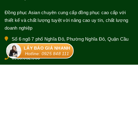
Đồng phục Asian chuyên cung cấp đồng phục cao cấp với
thiết kế và chất lượng tuyệt vời nâng cao uy tín, chất lượng
doanh nghiệp
Số 6 ngõ 7 phố Nghĩa Đô, Phường Nghĩa Đô, Quận Cầu
Giấy, TP Hà Nội
LẤY BÁO GIÁ NHANH
Hotline: 0925 848 111
0936.632.566
0925 848 111
asianuniform.hn@gmail.com
© Bản quyền thuộc về
Đồng phục Asian
|
Cung cấp bởi
Sapo