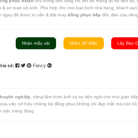
ồng phục Asian
chú trọng đến từng chi tiết để mang lại sự tiện lợi, 
a & an toàn vệ sinh. Phù hợp cho mọi loại hình nhà hàng, khách sạn
ệ ngay để được tư vấn & đặt may
đồng phục bếp
độc đáo của riêng
Nhận mẫu vải
Nhận SP Mẫu
Lấy Báo G
hia sẻ:
Fancy
chuyên nghiệp
, nâng tầm hình ảnh và sự tiện nghi cho mọi gian bếp
g của việc sở hữu những bộ đồng phục không chỉ đẹp mắt mà còn tối
m việc năng động.