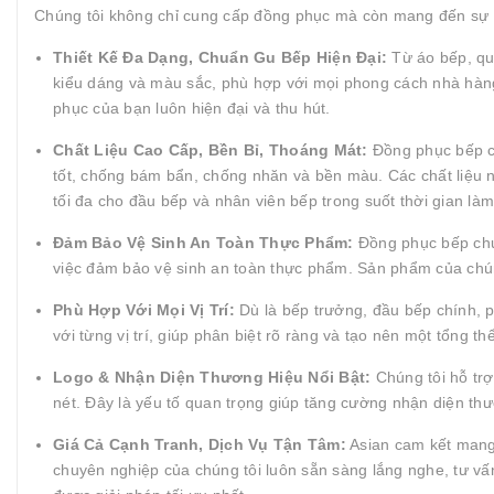
Chúng tôi không chỉ cung cấp đồng phục mà còn mang đến sự 
Thiết Kế Đa Dạng, Chuẩn Gu Bếp Hiện Đại:
Từ áo bếp, quầ
kiểu dáng và màu sắc, phù hợp với mọi phong cách nhà hàng
phục của bạn luôn hiện đại và thu hút.
Chất Liệu Cao Cấp, Bền Bỉ, Thoáng Mát:
Đồng phục bếp củ
tốt, chống bám bẩn, chống nhăn và bền màu. Các chất liệu như
tối đa cho đầu bếp và nhân viên bếp trong suốt thời gian làm
Đảm Bảo Vệ Sinh An Toàn Thực Phẩm:
Đồng phục bếp chu
việc đảm bảo vệ sinh an toàn thực phẩm. Sản phẩm của chúng
Phù Hợp Với Mọi Vị Trí:
Dù là bếp trưởng, đầu bếp chính, p
với từng vị trí, giúp phân biệt rõ ràng và tạo nên một tổng 
Logo & Nhận Diện Thương Hiệu Nổi Bật:
Chúng tôi hỗ trợ
nét. Đây là yếu tố quan trọng giúp tăng cường nhận diện t
Giá Cả Cạnh Tranh, Dịch Vụ Tận Tâm:
Asian cam kết mang 
chuyên nghiệp của chúng tôi luôn sẵn sàng lắng nghe, tư vấ