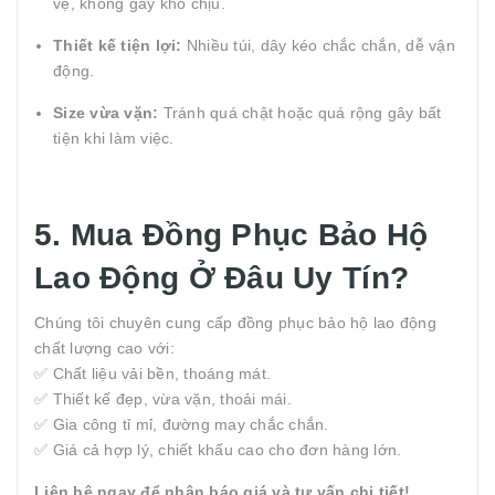
vệ, không gây khó chịu.
Thiết kế tiện lợi:
Nhiều túi, dây kéo chắc chắn, dễ vận
động.
Size vừa vặn:
Tránh quá chật hoặc quá rộng gây bất
tiện khi làm việc.
5. Mua Đồng Phục Bảo Hộ
Lao Động Ở Đâu Uy Tín?
Chúng tôi chuyên cung cấp đồng phục bảo hộ lao động
chất lượng cao với:
✅ Chất liệu vải bền, thoáng mát.
✅ Thiết kế đẹp, vừa vặn, thoải mái.
✅ Gia công tỉ mỉ, đường may chắc chắn.
✅ Giá cả hợp lý, chiết khấu cao cho đơn hàng lớn.
Liên hệ ngay để nhận báo giá và tư vấn chi tiết!