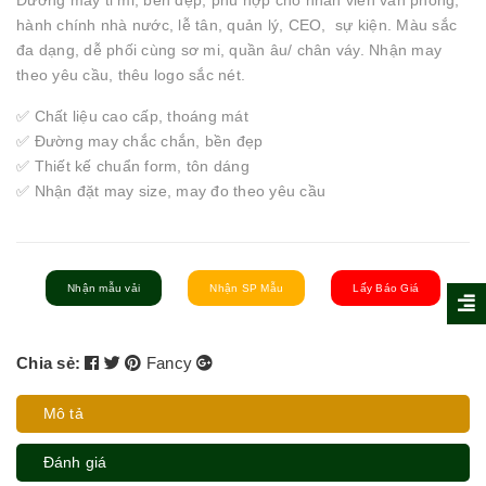
Đường may tỉ mỉ, bền đẹp, phù hợp cho nhân viên văn phòng,
hành chính nhà nước, lễ tân, quản lý, CEO, sự kiện. Màu sắc
đa dạng, dễ phối cùng sơ mi, quần âu/ chân váy. Nhận may
theo yêu cầu, thêu logo sắc nét.
✅ Chất liệu cao cấp, thoáng mát
✅ Đường may chắc chắn, bền đẹp
✅ Thiết kế chuẩn form, tôn dáng
✅ Nhận đặt may size, may đo theo yêu cầu
Nhận mẫu vải
Nhận SP Mẫu
Lấy Báo Giá
Chia sẻ:
Fancy
Mô tả
Đánh giá