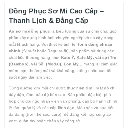
Đồng Phục Sơ Mi Cao Cấp –
Thanh Lịch & Đẳng Cấp
Áo sơ mi đồng phục
là biểu tượng của sự chỉn chu, góp
phần xây dựng hình ảnh chuyên nghiệp và tin cậy trong
mắt khách hàng. Với thiết kế tinh tế,
form dáng chuẩn
chỉnh
(Slim-fit hoặc Regular-fit), sản phẩm sử dụng các
chất liệu thượng hạng như:
Kate Ý, Kate Mỹ, vải sợi Tre
(Bamboo), vải Sồi (Modal), Lon Mỹ...
mang lại cảm giác
mềm mịn, thoáng mát và khả năng chống nhăn cực tốt
suốt ngày dài làm việc.
Từng đường kim mũi chỉ được thực hiện tỉ mỉ, mật độ chỉ
dày dặn, đảm bảo độ bền cao. Sản phẩm đặc biệt phù
hợp cho đội ngũ nhân viên văn phòng, cán bộ hành chính,
lễ tân, quản lý và các cấp lãnh đạo. Màu sắc và họa tiết
đa dạng (trơn, kẻ sọc, caro), dễ dàng kết hợp cùng áo
vest, quần tây hoặc chân váy công sở.