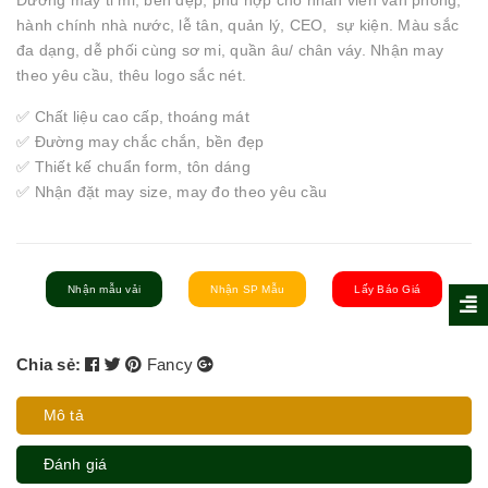
Đường may tỉ mỉ, bền đẹp, phù hợp cho nhân viên văn phòng,
hành chính nhà nước, lễ tân, quản lý, CEO, sự kiện. Màu sắc
đa dạng, dễ phối cùng sơ mi, quần âu/ chân váy. Nhận may
theo yêu cầu, thêu logo sắc nét.
✅ Chất liệu cao cấp, thoáng mát
✅ Đường may chắc chắn, bền đẹp
✅ Thiết kế chuẩn form, tôn dáng
✅ Nhận đặt may size, may đo theo yêu cầu
Nhận mẫu vải
Nhận SP Mẫu
Lấy Báo Giá
Chia sẻ:
Fancy
Mô tả
Đánh giá