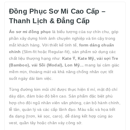
Đồng Phục Sơ Mi Cao Cấp –
Thanh Lịch & Đẳng Cấp
Áo sơ mi đồng phục
là biểu tượng của sự chỉn chu, góp
phần xây dựng hình ảnh chuyên nghiệp và tin cậy trong
mắt khách hàng. Với thiết kế tinh tế,
form dáng chuẩn
chỉnh
(Slim-fit hoặc Regular-fit), sản phẩm sử dụng các
chất liệu thượng hạng như:
Kate Ý, Kate Mỹ, vải sợi Tre
(Bamboo), vải Sồi (Modal), Lon Mỹ...
mang lại cảm giác
mềm mịn, thoáng mát và khả năng chống nhăn cực tốt
suốt ngày dài làm việc.
Từng đường kim mũi chỉ được thực hiện tỉ mỉ, mật độ chỉ
dày dặn, đảm bảo độ bền cao. Sản phẩm đặc biệt phù
hợp cho đội ngũ nhân viên văn phòng, cán bộ hành chính,
lễ tân, quản lý và các cấp lãnh đạo. Màu sắc và họa tiết
đa dạng (trơn, kẻ sọc, caro), dễ dàng kết hợp cùng áo
vest, quần tây hoặc chân váy công sở.