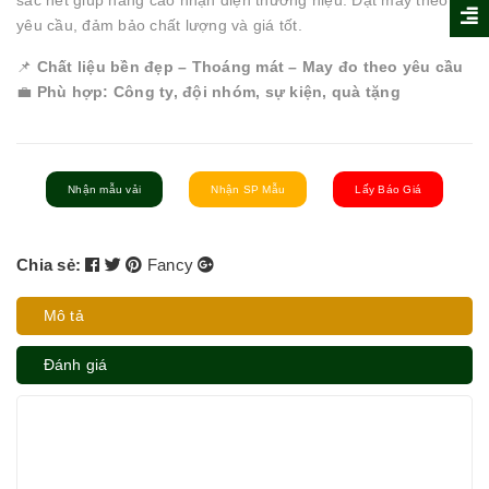
sắc nét giúp nâng cao nhận diện thương hiệu. Đặt may theo
yêu cầu, đảm bảo chất lượng và giá tốt.
📌
Chất liệu bền đẹp – Thoáng mát – May đo theo yêu cầu
💼
Phù hợp: Công ty, đội nhóm, sự kiện, quà tặng
Nhận mẫu vải
Nhận SP Mẫu
Lấy Báo Giá
Chia sẻ:
Fancy
Mô tả
Đánh giá