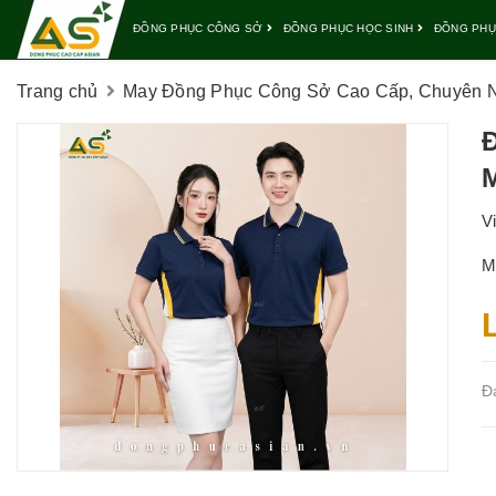
ĐỒNG PHỤC CÔNG SỞ
ĐỒNG PHỤC HỌC SINH
ĐỒNG PHỤ
Trang chủ
May Đồng Phục Công Sở Cao Cấp, Chuyên Ng
M
V
M
Đ