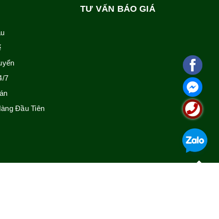
TƯ VẤN BÁO GIÁ
ẫu
ế
uyển
4/7
án
àng Đầu Tiên
GIỚI THIỆU
Thông tin liên hệ