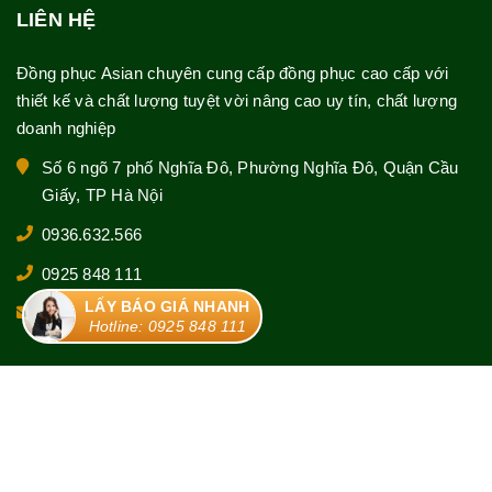
LIÊN HỆ
Đồng phục Asian chuyên cung cấp đồng phục cao cấp với
thiết kế và chất lượng tuyệt vời nâng cao uy tín, chất lượng
doanh nghiệp
Số 6 ngõ 7 phố Nghĩa Đô, Phường Nghĩa Đô, Quận Cầu
Giấy, TP Hà Nội
0936.632.566
0925 848 111
LẤY BÁO GIÁ NHANH
asianuniform.hn@gmail.com
Hotline: 0925 848 111
© Bản quyền thuộc về
Đồng phục Asian
|
Cung cấp bởi
Sapo