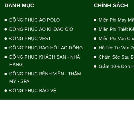
DANH MỤC
CHÍNH SÁCH
ĐỒNG PHỤC ÁO POLO
Miễn Phí May M
ĐỒNG PHỤC ÁO KHOÁC GIÓ
Miễn Phí Thiết K
ĐỒNG PHỤC VEST
Miễn Phí Vận Ch
ĐỒNG PHỤC BẢO HỘ LAO ĐỘNG
Hỗ Trợ Tư Vấn 2
ĐỒNG PHỤC KHÁCH SẠN - NHÀ
Chăm Sóc Sau B
HÀNG
Giảm 10% Đơn H
ĐỒNG PHỤC BỆNH VIỆN - THẨM
MỸ - SPA
ĐỒNG PHỤC BẢO VỆ