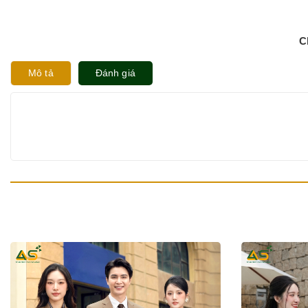
C
Mô tả
Đánh giá