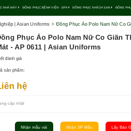
C NHÀ MÁY
ĐỒNG PHỤC BỆNH VIỆN - SPA
ĐỒNG PHỤC KHÁCH SẠN
ĐỒNG PH
hiệp | Asian Uniforms
Đồng Phục Áo Polo Nam Nữ Co Giã
Đồng Phục Áo Polo Nam Nữ Co Giãn 
át - AP 0611 | Asian Uniforms
iết đánh giá
ã sản phẩm:
Liên hệ
ang cập nhật
Nhận mẫu vải
Nhận SP Mẫu
Lấy Báo G