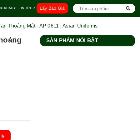
Lấy Báo Giá
ỤC KHÁC
TIN TỨC
n Thoáng Mát - AP 0611 | Asian Uniforms
Thoáng
SẢN PHẨM NỔI BẬT
iá