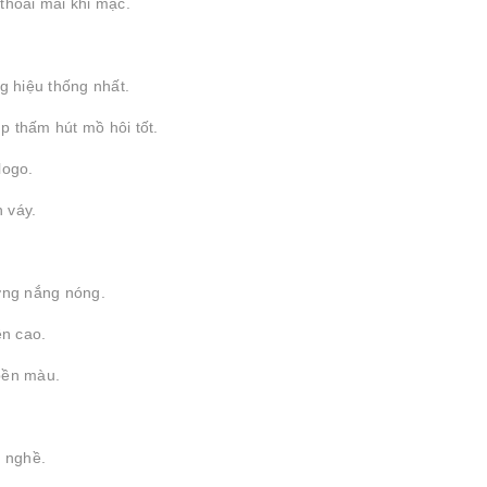
thoải mái khi mặc.
g hiệu thống nhất.
úp thấm hút mồ hôi tốt.
logo.
n váy.
ường nắng nóng.
ền cao.
 bền màu.
h nghề.