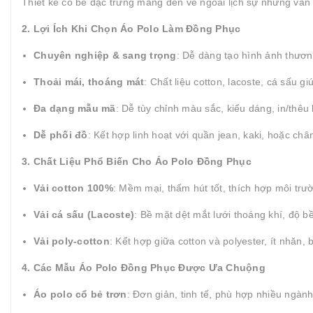
Thiết kế cổ bẻ đặc trưng mang đến vẻ ngoài lịch sự nhưng vẫn 
2. Lợi Ích Khi Chọn Áo Polo Làm Đồng Phục
Chuyên nghiệp & sang trọng
: Dễ dàng tạo hình ảnh thươn
Thoải mái, thoáng mát
: Chất liệu cotton, lacoste, cá sấu gi
Đa dạng mẫu mã
: Dễ tùy chỉnh màu sắc, kiểu dáng, in/thêu 
Dễ phối đồ
: Kết hợp linh hoạt với quần jean, kaki, hoặc châ
3. Chất Liệu Phổ Biến Cho Áo Polo Đồng Phục
Vải cotton 100%
: Mềm mại, thấm hút tốt, thích hợp môi tr
Vải cá sấu (Lacoste)
: Bề mặt dệt mắt lưới thoáng khí, độ b
Vải poly-cotton
: Kết hợp giữa cotton và polyester, ít nhăn,
4. Các Mẫu Áo Polo Đồng Phục Được Ưa Chuộng
Áo polo cổ bẻ trơn
: Đơn giản, tinh tế, phù hợp nhiều ngàn