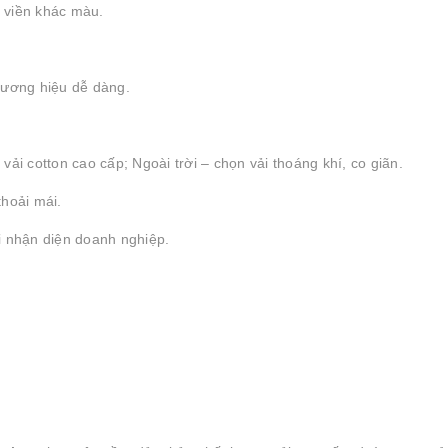
g viền khác màu.
thương hiệu dễ dàng.
 vải cotton cao cấp; Ngoài trời – chọn vải thoáng khí, co giãn.
thoải mái.
 nhận diện doanh nghiệp.