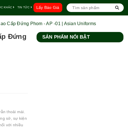
Lấy Báo Giá
ỤC KHÁC
TIN TỨC
o Cấp Đứng Phom - AP -01 | Asian Uniforms
ấp Đứng
SẢN PHẨM NỔI BẬT
ẫn thoải mái.
ông sở, sự kiện
ối với nhiều