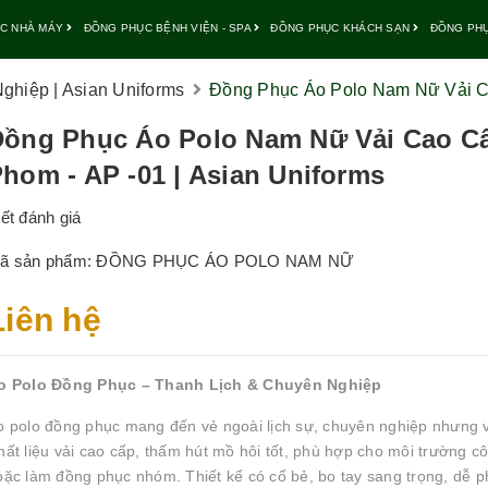
C NHÀ MÁY
ĐỒNG PHỤC BỆNH VIỆN - SPA
ĐỒNG PHỤC KHÁCH SẠN
ĐỒNG PH
hiệp | Asian Uniforms
Đồng Phục Áo Polo Nam Nữ Vải Ca
Đồng Phục Áo Polo Nam Nữ Vải Cao C
hom - AP -01 | Asian Uniforms
iết đánh giá
ã sản phẩm:
ĐỒNG PHỤC ÁO POLO NAM NỮ
Liên hệ
o Polo Đồng Phục – Thanh Lịch & Chuyên Nghiệp
o polo đồng phục mang đến vẻ ngoài lịch sự, chuyên nghiệp nhưng v
hất liệu vải cao cấp, thấm hút mồ hôi tốt, phù hợp cho môi trường c
oặc làm đồng phục nhóm. Thiết kế có cổ bẻ, bo tay sang trọng, dễ ph