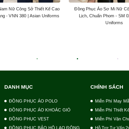
Nam Nữ Công Sở Thiết Kế Cao
Đồng Phục Áo Sơ Mi Nữ C
ng - VNN 380 | Asian Uniforms
Lịch, Chuẩn Phom - SM 02
Uniforms
DANH MỤC
CHÍNH SÁCH
ĐỒNG PHỤC ÁO POLO
Miễn Phí May M
ĐỒNG PHỤC ÁO KHOÁC GIÓ
Miễn Phí Thiết K
ĐỒNG PHỤC VEST
Miễn Phí Vận Ch
ĐỒNG PHỤC BẢO HỘ LAO ĐỘNG
Hỗ Trợ Tư Vấn 2