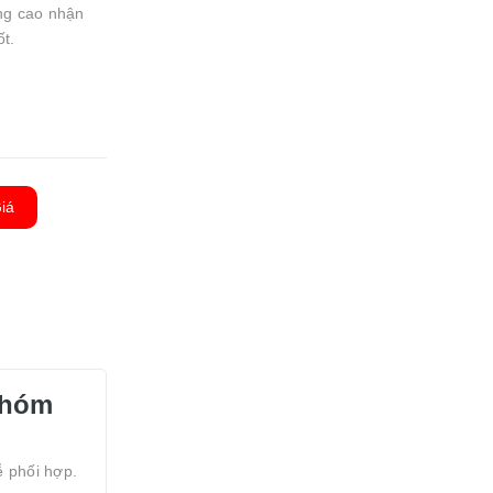
âng cao nhận
t.
iá
Nhóm
ễ phối hợp.