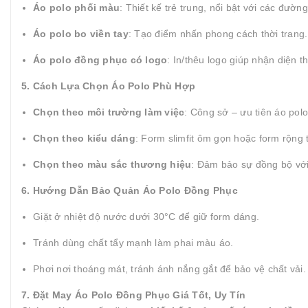
Áo polo phối màu
: Thiết kế trẻ trung, nổi bật với các đườn
Áo polo bo viền tay
: Tạo điểm nhấn phong cách thời trang.
Áo polo đồng phục có logo
: In/thêu logo giúp nhận diện 
5. Cách Lựa Chọn Áo Polo Phù Hợp
Chọn theo môi trường làm việc
: Công sở – ưu tiên áo polo
Chọn theo kiểu dáng
: Form slimfit ôm gọn hoặc form rộng 
Chọn theo màu sắc thương hiệu
: Đảm bảo sự đồng bộ với
6. Hướng Dẫn Bảo Quản Áo Polo Đồng Phục
Giặt ở nhiệt độ nước dưới 30°C để giữ form dáng.
Tránh dùng chất tẩy mạnh làm phai màu áo.
Phơi nơi thoáng mát, tránh ánh nắng gắt để bảo vệ chất vải.
7. Đặt May Áo Polo Đồng Phục Giá Tốt, Uy Tín