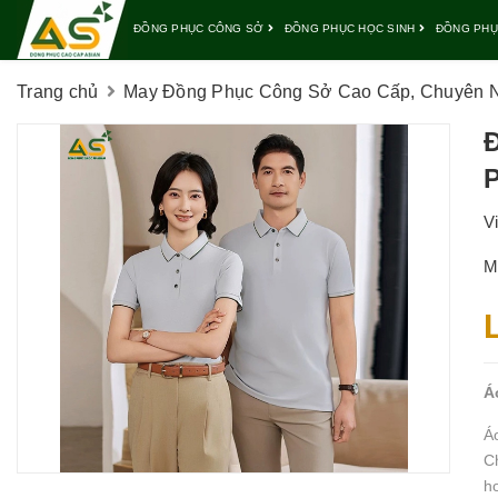
ĐỒNG PHỤC CÔNG SỞ
ĐỒNG PHỤC HỌC SINH
ĐỒNG PHỤ
Trang chủ
May Đồng Phục Công Sở Cao Cấp, Chuyên Ng
P
V
M
Á
Á
C
h