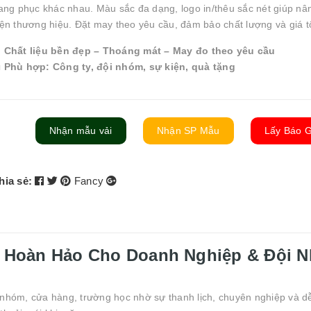
rang phục khác nhau. Màu sắc đa dạng, logo in/thêu sắc nét giúp n
iện thương hiệu. Đặt may theo yêu cầu, đảm bảo chất lượng và giá tố

Chất liệu bền đẹp – Thoáng mát – May đo theo yêu cầu

Phù hợp: Công ty, đội nhóm, sự kiện, quà tặng
Nhận mẫu vải
Nhận SP Mẫu
Lấy Báo G
hia sẻ:
Fancy
 Hoàn Hảo Cho Doanh Nghiệp & Đội 
 nhóm, cửa hàng, trường học nhờ sự thanh lịch, chuyên nghiệp và d