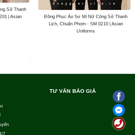
ông Sở Thanh
01 | Asian
Đồng Phục Áo Sơ Mi Nữ Công Sở Thanh
Lịch, Chuẩn Phom - SM 0210 | Asian
Uniforms
TƯ VẤN BÁO GIÁ
ẫu
ế
uyển
4/7